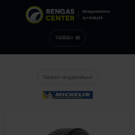
Rengasnuora
Jyväskylä
Valikko
Takaisin rengashakuun