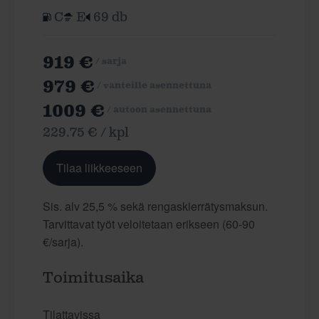
C
E
69 db
919 €
/ sarja
979 €
/ vanteille asennettuna
1009 €
/ autoon asennettuna
229.75 € / kpl
Tilaa liikkeeseen
Sis. alv 25,5 % sekä rengaskierrätysmaksun.
Tarvittavat työt veloitetaan erikseen (60-90
€/sarja).
Toimitusaika
Tilattavissa