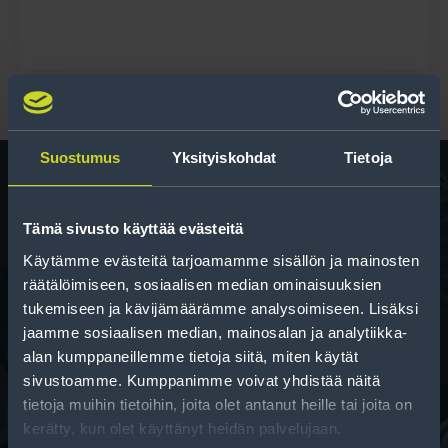
Suostumus
Yksityiskohdat
Tietoja
Rengas­laskuri
Tämä sivusto käyttää evästeitä
Käytämme evästeitä tarjoamamme sisällön ja mainosten
Auttaa sinua valitsemaan oikean kokoisen renkaan,
räätälöimiseen, sosiaalisen median ominaisuuksien
kun vaihdat rengaskokoa.
tukemiseen ja kävijämäärämme analysoimiseen. Lisäksi
jaamme sosiaalisen median, mainosalan ja analytiikka-
alan kumppaneillemme tietoja siitä, miten käytät
sivustoamme. Kumppanimme voivat yhdistää näitä
tietoja muihin tietoihin, joita olet antanut heille tai joita on
kerätty, kun olet käyttänyt heidän palvelujaan.