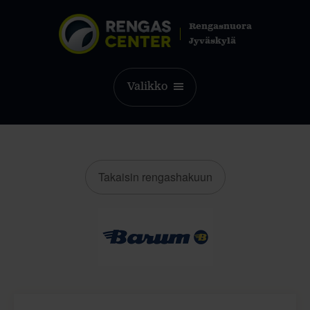
Rengasnuora
Jyväskylä
Valikko
Takaisin rengashakuun