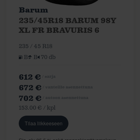
Barum
235/45R18 BARUM 98Y
XL FR BRAVURIS 6
235 / 45 R18
B
B
70 db
612 €
/ sarja
672 €
/ vanteille asennettuna
702 €
/ autoon asennettuna
153.00 € / kpl
Tilaa liikkeeseen