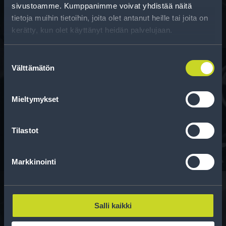
kun vaihdat rengaskokoa.
sivustoamme. Kumppanimme voivat yhdistää näitä
tietoja muihin tietoihin, joita olet antanut heille tai joita on
kerätty, kun olet käyttänyt heidän palvelujaan.
Suostumuksen
Välttämätön
valinta
Rahoitus
Mieltymykset
Tee ostoksesi RengasCenter-tilillä. Saat
maksuaikaa renkaillesi.
Tilastot
Markkinointi
Salli kaikki
Rengasinfo