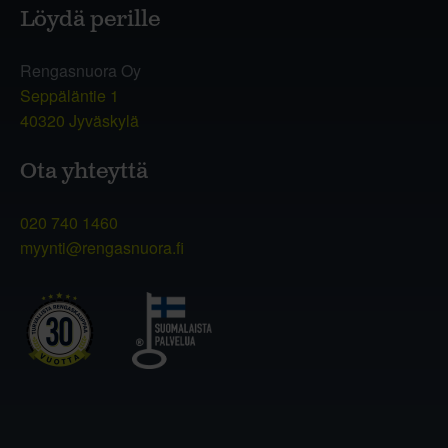
Löydä perille
Rengasnuora Oy
Seppäläntie 1
40320 Jyväskylä
Ota yhteyttä
020 740 1460
myynti@rengasnuora.fi