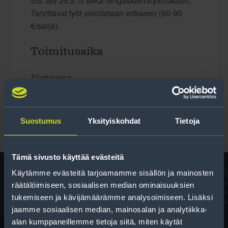
Sis. alv 25,5 % sekä rengaskierrätysmaksun.
Tarvittavat työt veloitetaan erikseen (60-90
€/sarja).
Toimitusaika
Tilattavissa
Suostumus
Yksityiskohdat
Tietoja
Tämä sivusto käyttää evästeitä
Käytämme evästeitä tarjoamamme sisällön ja mainosten
räätälöimiseen, sosiaalisen median ominaisuuksien
Rengas­laskuri
tukemiseen ja kävijämäärämme analysoimiseen. Lisäksi
jaamme sosiaalisen median, mainosalan ja analytiikka-
Auttaa sinua valitsemaan oikean kokoisen renkaan,
alan kumppaneillemme tietoja siitä, miten käytät