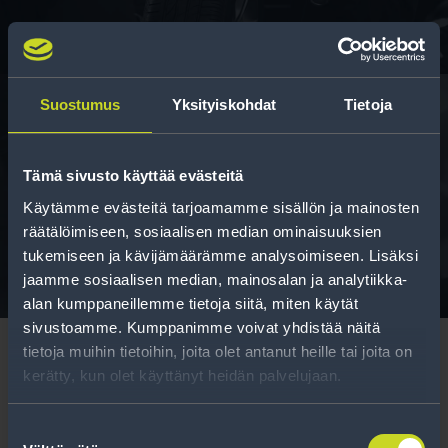
Suostumus
Yksityiskohdat
Tietoja
Rengasinfo
Tämä sivusto käyttää evästeitä
Tavallisen ihmisen tietoa merkinnöistä, renkaista ja
Käytämme evästeitä tarjoamamme sisällön ja mainosten
niiden huoltamisesta.
räätälöimiseen, sosiaalisen median ominaisuuksien
tukemiseen ja kävijämäärämme analysoimiseen. Lisäksi
jaamme sosiaalisen median, mainosalan ja analytiikka-
alan kumppaneillemme tietoja siitä, miten käytät
sivustoamme. Kumppanimme voivat yhdistää näitä
tietoja muihin tietoihin, joita olet antanut heille tai joita on
kerätty, kun olet käyttänyt heidän palvelujaan.
Suostumuksen
Tilaa uutiskirje