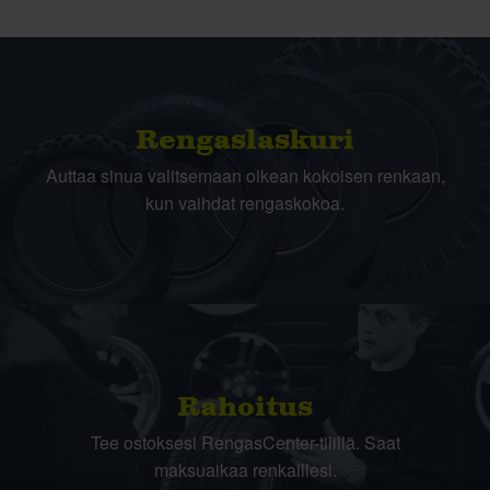
Rengas­laskuri
Auttaa sinua valitsemaan oikean kokoisen renkaan,
kun vaihdat rengaskokoa.
Rahoitus
Tee ostoksesi RengasCenter-tilillä. Saat
maksuaikaa renkaillesi.