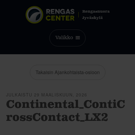
Rengasnuora
Jyväskylä
Valikko
Takaisin Ajankohtaista-osioon
JULKAISTU 29 MAALISKUUN, 2026
Continental_ContiC
rossContact_LX2