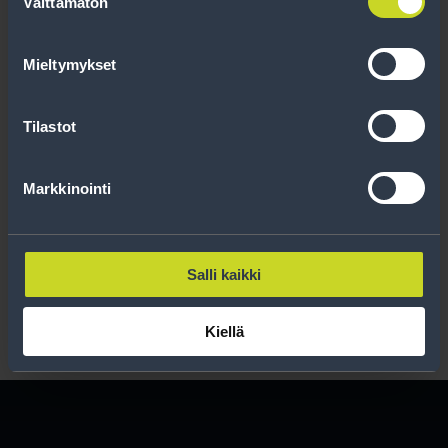
Välttämätön
valinta
Uutiskirjeessä saat autonomistajan
Mieltymykset
ajankohtaista tietoa renkaisiin liittyen,
kausimuistutukset sekä parhaat
tuotetarjouksemme.
Tilastot
Tilaa
Markkinointi
Lue rekisteriseloste
.
Salli kaikki
Kiellä