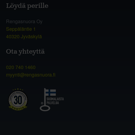
Löydä perille
Rengasnuora Oy
Seppäläntie 1
40320 Jyväskylä
Ota yhteyttä
020 740 1460
myynti@rengasnuora.fi