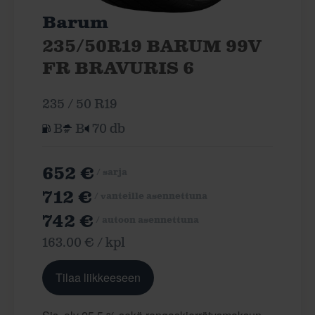
Barum
235/50R19 BARUM 99V
FR BRAVURIS 6
235 / 50 R19
B
B
70 db
652 €
/ sarja
712 €
/ vanteille asennettuna
742 €
/ autoon asennettuna
163.00 € / kpl
Tilaa liikkeeseen