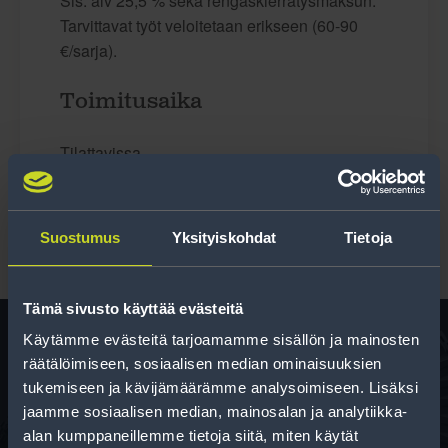
Sis. alv 25,5 % sekä rengaskierrätysmaksun.
Tarvittavat työt veloitetaan erikseen (60-90
€/sarja).
Toimitusaika
Tilattavissa
Suostumus
Yksityiskohdat
Tietoja
Tämä sivusto käyttää evästeitä
Käytämme evästeitä tarjoamamme sisällön ja mainosten
räätälöimiseen, sosiaalisen median ominaisuuksien
Rengas­laskuri
tukemiseen ja kävijämäärämme analysoimiseen. Lisäksi
jaamme sosiaalisen median, mainosalan ja analytiikka-
Auttaa sinua valitsemaan oikean kokoisen renkaan,
alan kumppaneillemme tietoja siitä, miten käytät