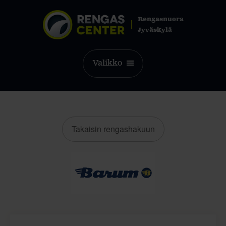
Rengasnuora
Jyväskylä
Valikko
Takaisin rengashakuun