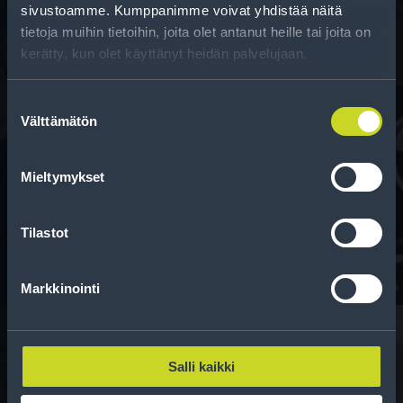
kun vaihdat rengaskokoa.
sivustoamme. Kumppanimme voivat yhdistää näitä
tietoja muihin tietoihin, joita olet antanut heille tai joita on
kerätty, kun olet käyttänyt heidän palvelujaan.
Suostumuksen
Välttämätön
valinta
Rahoitus
Mieltymykset
Tee ostoksesi RengasCenter-tilillä. Saat
maksuaikaa renkaillesi.
Tilastot
Markkinointi
Salli kaikki
Rengasinfo