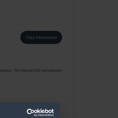
Tilaa liikkeeseen
ksun. Tarvittavat työt veloitetaan