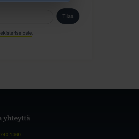
Tilaa
ekisteriseloste
.
a yhteyttä
 740 1460