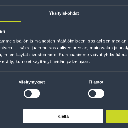
Yksityiskohdat
itä
mme sisällön ja mainosten räätälöimiseen, sosiaalisen median
iseen. Lisäksi jaamme sosiaalisen median, mainosalan ja analy
Rahoitus
, miten käytät sivustoamme. Kumppanimme voivat yhdistää näitä t
n kerätty, kun olet käyttänyt heidän palvelujaan.
Tee ostoksesi RengasCenter-tilillä. Saat
maksuaikaa renkaillesi.
Mieltymykset
Tilastot
Kiellä