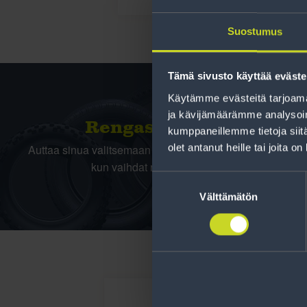
Suostumus
Tämä sivusto käyttää eväste
Käytämme evästeitä tarjoama
ja kävijämäärämme analysoim
Rengas­laskuri
kumppaneillemme tietoja siitä
olet antanut heille tai joita o
Auttaa sinua valitsemaan oikean kokoisen renkaan,
kun vaihdat rengaskokoa.
Suostumuksen
valinta
Välttämätön