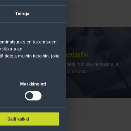
Tietoja
 ominaisuuksien tukemiseen
tiikka-alan
Rengasinfo
ietoja muihin tietoihin, joita
Tavallisen ihmisen tietoa merkinnöistä, renkaista ja
niiden huoltamisesta.
Markkinointi
Salli kaikki