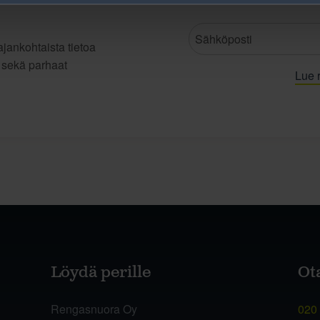
jankohtaista tietoa
t sekä parhaat
Lue r
Löydä perille
Ot
Rengasnuora Oy
020