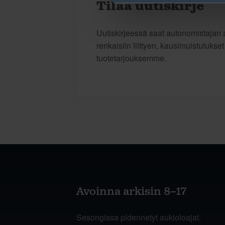
Tilaa uutiskirje
Uutiskirjeessä saat autonomistajan a
renkaisiin liittyen, kausimuistutukse
tuotetarjouksemme.
Avoinna arkisin 8–17
Sesongissa pidennetyt aukioloajat.