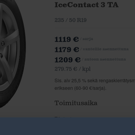
IceContact 3 TA
235 / 50 R19
1119 €
/ sarja
1179 €
/ vanteille asennettuna
1209 €
/ autoon asennettuna
279.75 € / kpl
Sis. alv 25,5 % sekä rengaskierrätysma
erikseen (60-90 €/sarja).
Toimitusaika
Tilattavissa