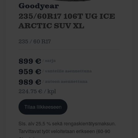
Goodyear
235/60R17 106T UG ICE
ARCTIC SUV XL
235 / 60 R17
899 €
/ sarja
959 €
/ vanteille asennettuna
989 €
/ autoon asennettuna
224.75 € / kpl
Tilaa liikkeeseen
Sis. alv 25,5 % sekä rengaskierrätysmaksun.
Tarvittavat työt veloitetaan erikseen (60-90