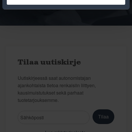
Tilaa uutiskirje
Uutiskirjeessä saat autonomistajan
ajankohtaista tietoa renkaisiin liittyen,
kausimuistutukset sekä parhaat
tuotetarjouksemme.
Tilaa