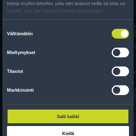
tietoja muihin tietoihin, joita olet antanut heille tai joita on
kerätty, kun olet käyttänyt heidän palvelujaan.
Suostumuksen
Välttämätön
valinta
Rahoitus
Tee ostoksesi RengasCenter-tilillä. Saat
Mieltymykset
maksuaikaa renkaillesi.
Tilastot
Markkinointi
Rengasinfo
Salli kaikki
Tavallisen ihmisen tietoa merkinnöistä, renkaista ja
niiden huoltamisesta.
Kiellä