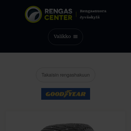
Rengasnuora
Jyväskylä
Valikko
Takaisin rengashakuun