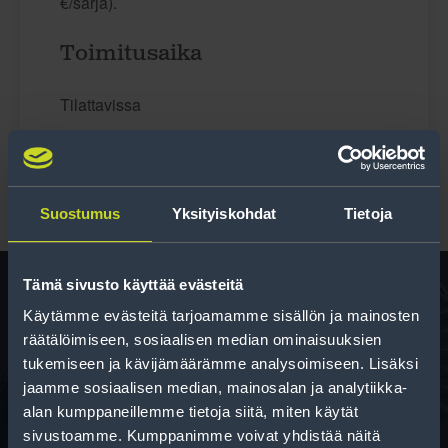
€/sarja).
Toimitusaika
Tilattavissa
Suostumus
Yksityiskohdat
Tietoja
Tämä sivusto käyttää evästeitä
Käytämme evästeitä tarjoamamme sisällön ja mainosten
Rengas­laskuri
räätälöimiseen, sosiaalisen median ominaisuuksien
tukemiseen ja kävijämäärämme analysoimiseen. Lisäksi
Auttaa sinua valitsemaan oikean kokoisen renkaan,
jaamme sosiaalisen median, mainosalan ja analytiikka-
kun vaihdat rengaskokoa.
alan kumppaneillemme tietoja siitä, miten käytät
sivustoamme. Kumppanimme voivat yhdistää näitä