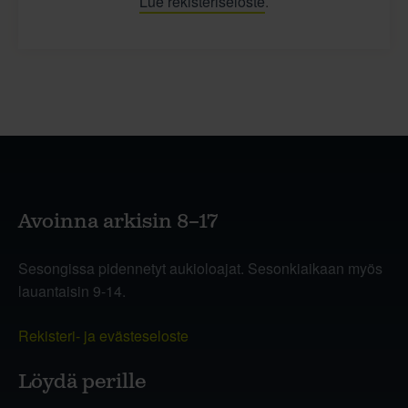
Lue rekisteriseloste
.
Avoinna arkisin 8–17
Sesongissa pidennetyt aukioloajat. Sesonkiaikaan myös
lauantaisin 9-14.
Rekisteri- ja evästeseloste
Löydä perille