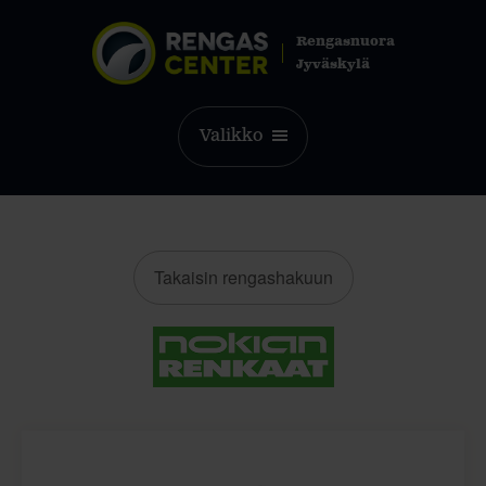
Rengasnuora
Jyväskylä
Valikko
Takaisin rengashakuun