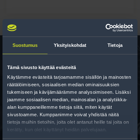
Suostumus
Yksityiskohdat
Tietoja
Rengas­laskuri
Tämä sivusto käyttää evästeitä
Auttaa sinua valitsemaan oikean kokoisen renkaan,
Käytämme evästeitä tarjoamamme sisällön ja mainosten
kun vaihdat rengaskokoa.
räätälöimiseen, sosiaalisen median ominaisuuksien
tukemiseen ja kävijämäärämme analysoimiseen. Lisäksi
jaamme sosiaalisen median, mainosalan ja analytiikka-
alan kumppaneillemme tietoja siitä, miten käytät
sivustoamme. Kumppanimme voivat yhdistää näitä
tietoja muihin tietoihin, joita olet antanut heille tai joita on
kerätty, kun olet käyttänyt heidän palvelujaan.