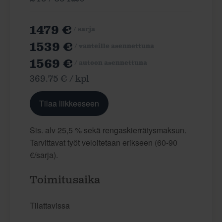
1479 €
/ sarja
1539 €
/ vanteille asennettuna
1569 €
/ autoon asennettuna
369.75 € / kpl
Tilaa liikkeeseen
Sis. alv 25,5 % sekä rengaskierrätysmaksun.
Tarvittavat työt veloitetaan erikseen (60-90
€/sarja).
Toimitusaika
Tilattavissa