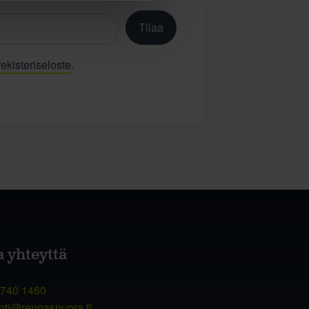
Tilaa
ekisteriseloste
.
a yhteyttä
 740 1460
nti@rengasnuora.fi