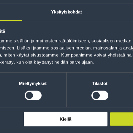
Yksityiskohdat
itä
mme sisällön ja mainosten räätälöimiseen, sosiaalisen median
iseen. Lisäksi jaamme sosiaalisen median, mainosalan ja analy
Rahoitus
, miten käytät sivustoamme. Kumppanimme voivat yhdistää näitä t
Tee ostoksesi RengasCenter-tilillä. Saat
n kerätty, kun olet käyttänyt heidän palvelujaan.
maksuaikaa renkaillesi.
Mieltymykset
Tilastot
Kiellä