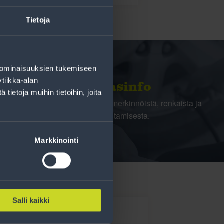
Tietoja
 ominaisuuksien tukemiseen
tiikka-alan
Rengasinfo
ietoja muihin tietoihin, joita
Tavallisen ihmisen tietoa merkinnöistä, renkaista ja
niiden huoltamisesta.
Markkinointi
Salli kaikki