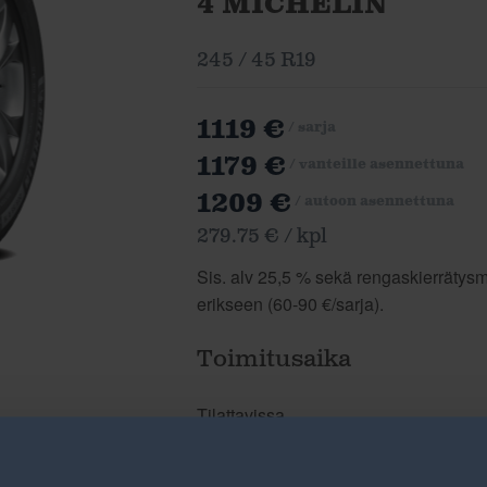
4 MICHELIN
245 / 45 R19
1119 €
/ sarja
1179 €
/ vanteille asennettuna
1209 €
/ autoon asennettuna
279.75 € / kpl
Sis. alv 25,5 % sekä rengaskierrätysma
erikseen (60-90 €/sarja).
Toimitusaika
Tilattavissa