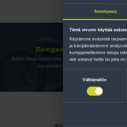
Suostumus
Tämä sivusto käyttää eväste
Käytämme evästeitä tarjoama
ja kävijämäärämme analysoim
Rengas­laskuri
kumppaneillemme tietoja siitä
Auttaa sinua valitsemaan oikean kokoisen renkaan,
olet antanut heille tai joita o
kun vaihdat rengaskokoa.
Suostumuksen
valinta
Välttämätön