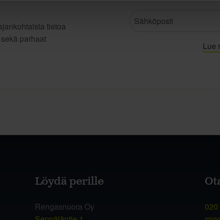
jankohtaista tietoa
t sekä parhaat
Lue r
Löydä perille
Ot
Rengasnuora Oy
020
Seppäläntie 1
myy