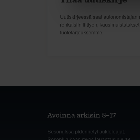
Tilaa uutiskirje
Uutiskirjeessä saat autonomistajan a
renkaisiin liittyen, kausimuistutukse
tuotetarjouksemme.
Avoinna arkisin 8–17
Sesongissa pidennetyt aukioloajat.
Sesonkiaikaan myös lauantaisin 9-14.