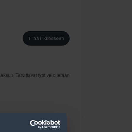
Tilaa liikkeeseen
ksun. Tarvittavat työt veloitetaan