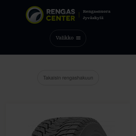
Rengasnuora
Jyväskylä
Valikko
Takaisin rengashakuun