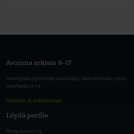
Avoinna arkisin 8–17
Sesongissa pidennetyt aukioloajat. Sesonkiaikaan myös
lauantaisin 9-14.
Rekisteri- ja evästeseloste
Löydä perille
Rengasnuora Oy