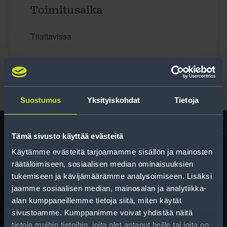
Toimitusaika
Tilattavissa
Suostumus
Yksityiskohdat
Tietoja
Tämä sivusto käyttää evästeitä
Käytämme evästeitä tarjoamamme sisällön ja mainosten
Rengas­laskuri
räätälöimiseen, sosiaalisen median ominaisuuksien
Auttaa sinua valitsemaan oikean kokoisen renkaan,
tukemiseen ja kävijämäärämme analysoimiseen. Lisäksi
kun vaihdat rengaskokoa.
jaamme sosiaalisen median, mainosalan ja analytiikka-
alan kumppaneillemme tietoja siitä, miten käytät
sivustoamme. Kumppanimme voivat yhdistää näitä
tietoja muihin tietoihin, joita olet antanut heille tai joita on