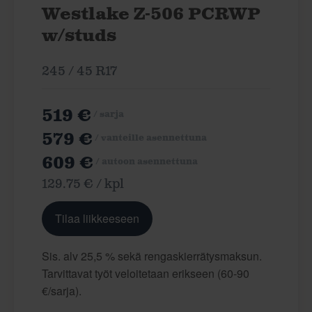
Westlake Z-506 PCRWP
w/studs
245 / 45 R17
519 €
/ sarja
579 €
/ vanteille asennettuna
609 €
/ autoon asennettuna
129.75 € / kpl
Tilaa liikkeeseen
Sis. alv 25,5 % sekä rengaskierrätysmaksun.
Tarvittavat työt veloitetaan erikseen (60-90
€/sarja).