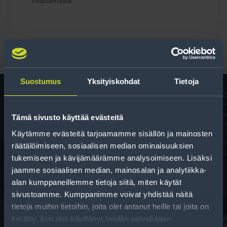
Suostumus
Yksityiskohdat
Tietoja
Tämä sivusto käyttää evästeitä
Rengas­laskuri
Käytämme evästeitä tarjoamamme sisällön ja mainosten
Auttaa sinua valitsemaan oikean kokoisen renkaan,
räätälöimiseen, sosiaalisen median ominaisuuksien
kun vaihdat rengaskokoa.
tukemiseen ja kävijämäärämme analysoimiseen. Lisäksi
jaamme sosiaalisen median, mainosalan ja analytiikka-
alan kumppaneillemme tietoja siitä, miten käytät
sivustoamme. Kumppanimme voivat yhdistää näitä
tietoja muihin tietoihin, joita olet antanut heille tai joita on
kerätty, kun olet käyttänyt heidän palvelujaan.