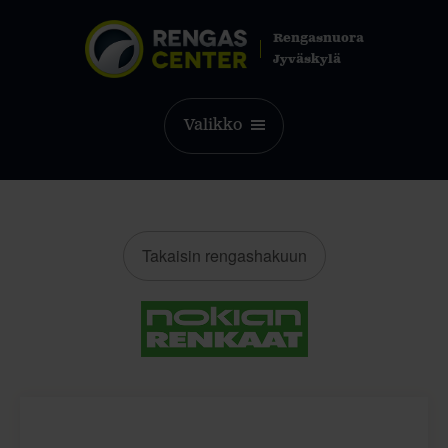
Rengasnuora
Jyväskylä
Valikko
Takaisin rengashakuun