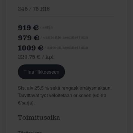
245 / 75 R16
919 €
/ sarja
979 €
/ vanteille asennettuna
1009 €
/ autoon asennettuna
229.75 € / kpl
Tilaa liikkeeseen
Sis. alv 25,5 % sekä rengaskierrätysmaksun.
Tarvittavat työt veloitetaan erikseen (60-90
€/sarja).
Toimitusaika
Tilattavissa