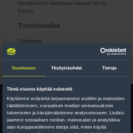
Tarvittavat työt veloitetaan erikseen (60-90
€/sarja).
Toimitusaika
Tilattavissa
Suostumus
Yksityiskohdat
Tietoja
Tämä sivusto käyttää evästeitä
Käytämme evästeitä tarjoamamme sisällön ja mainosten
räätälöimiseen, sosiaalisen median ominaisuuksien
Rengas­laskuri
tukemiseen ja kävijämäärämme analysoimiseen. Lisäksi
jaamme sosiaalisen median, mainosalan ja analytiikka-
Auttaa sinua valitsemaan oikean kokoisen renkaan,
alan kumppaneillemme tietoja siitä, miten käytät
kun vaihdat rengaskokoa.