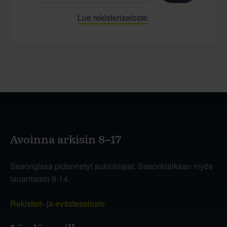
Lue rekisteriseloste
.
Avoinna arkisin 8–17
Sesongissa pidennetyt aukioloajat. Sesonkiaikaan myös
lauantaisin 9-14.
Rekisteri- ja evästeseloste