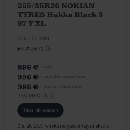
255/35R20 NOKIAN
TYRES Hakka Black 3
97 Y XL
255 / 35 R20
C
A
71 db
896 €
/ sarja
956 €
/ vanteille asennettuna
986 €
/ autoon asennettuna
224.00 € / kpl
Tilaa liikkeeseen
Sis. alv 25,5 % sekä rengaskierrätysmaksun.