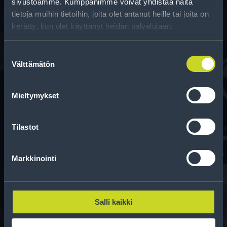
sivustoamme. Kumppanimme voivat yhdistää näitä
tietoja muihin tietoihin, joita olet antanut heille tai joita on
kerätty, kun olet käyttänyt heidän palvelujaan.
Suostumuksen
Välttämätön
valinta
Rahoitus
Mieltymykset
Tee ostoksesi RengasCenter-tilillä. Saat
maksuaikaa renkaillesi.
Tilastot
Markkinointi
Salli kaikki
Rengasinfo