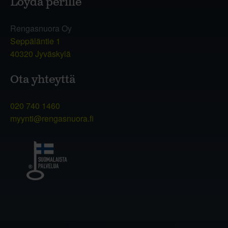
Löydä perille
Rengasnuora Oy
Seppäläntie 1
40320 Jyväskylä
Ota yhteyttä
020 740 1460
myynti@rengasnuora.fi