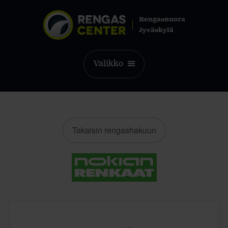
Rengasnuora
Jyväskylä
Valikko
Takaisin rengashakuun