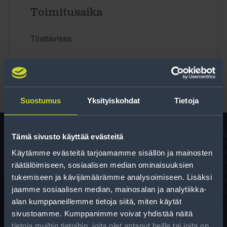
Toimitusaika
Tilattavissa
Suostumus
Yksityiskohdat
Tietoja
Tämä sivusto käyttää evästeitä
Käytämme evästeitä tarjoamamme sisällön ja mainosten
Rengas­laskuri
räätälöimiseen, sosiaalisen median ominaisuuksien
Auttaa sinua valitsemaan oikean kokoisen renkaan,
tukemiseen ja kävijämäärämme analysoimiseen. Lisäksi
kun vaihdat rengaskokoa.
jaamme sosiaalisen median, mainosalan ja analytiikka-
alan kumppaneillemme tietoja siitä, miten käytät
sivustoamme. Kumppanimme voivat yhdistää näitä
tietoja muihin tietoihin, joita olet antanut heille tai joita on