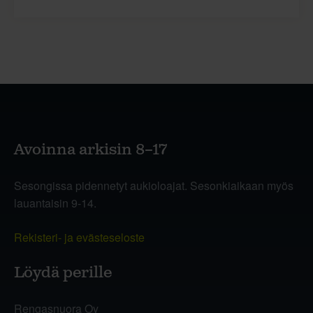
Avoinna arkisin 8–17
Sesongissa pidennetyt aukioloajat. Sesonkiaikaan myös
lauantaisin 9-14.
Rekisteri- ja evästeseloste
Löydä perille
Rengasnuora Oy