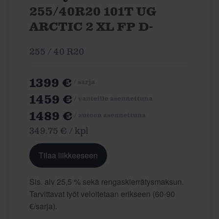
255/40R20 101T UG
ARCTIC 2 XL FP D-
255 / 40 R20
1399 €
/ sarja
1459 €
/ vanteille asennettuna
1489 €
/ autoon asennettuna
349.75 € / kpl
Tilaa liikkeeseen
Sis. alv 25,5 % sekä rengaskierrätysmaksun.
Tarvittavat työt veloitetaan erikseen (60-90
€/sarja).