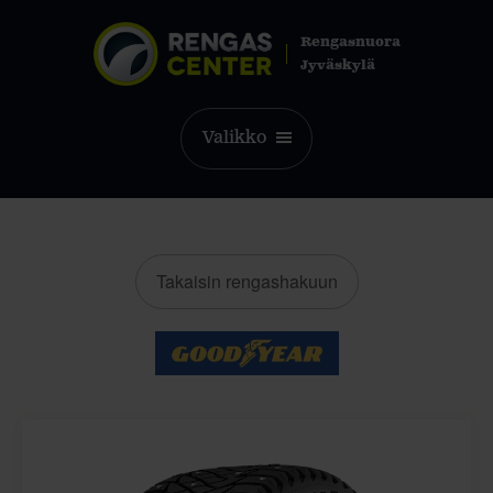
Rengasnuora
Jyväskylä
Valikko
Takaisin rengashakuun