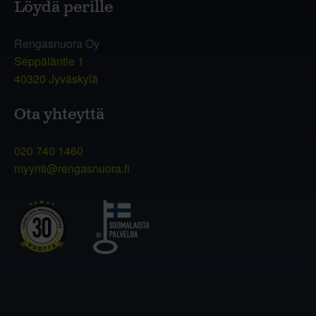
Löydä perille
Rengasnuora Oy
Seppäläntie 1
40320 Jyväskylä
Ota yhteyttä
020 740 1460
myynti@rengasnuora.fi