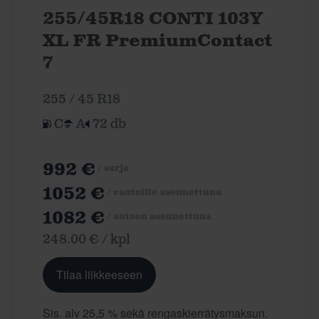
255/45R18 CONTI 103Y
XL FR PremiumContact
7
255 / 45 R18
C
A
72 db
992 €
/ sarja
1052 €
/ vanteille asennettuna
1082 €
/ autoon asennettuna
248.00 € / kpl
Tilaa liikkeeseen
Sis. alv 25,5 % sekä rengaskierrätysmaksun.