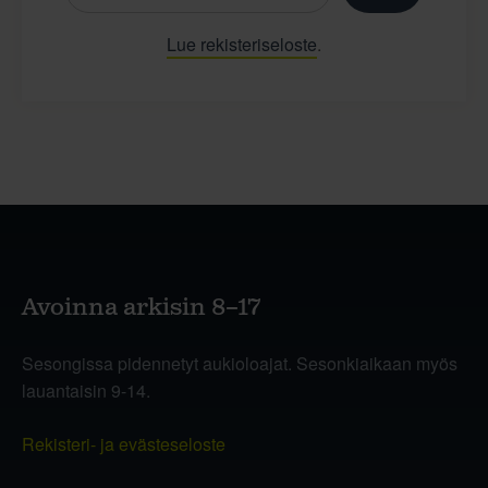
Lue rekisteriseloste
.
Avoinna arkisin 8–17
Sesongissa pidennetyt aukioloajat. Sesonkiaikaan myös
lauantaisin 9-14.
Rekisteri- ja evästeseloste