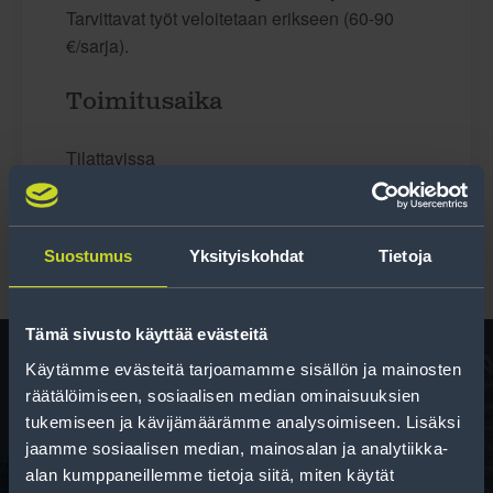
Tarvittavat työt veloitetaan erikseen (60-90
€/sarja).
Toimitusaika
Tilattavissa
Suostumus
Yksityiskohdat
Tietoja
Tämä sivusto käyttää evästeitä
Käytämme evästeitä tarjoamamme sisällön ja mainosten
räätälöimiseen, sosiaalisen median ominaisuuksien
Rengas­laskuri
tukemiseen ja kävijämäärämme analysoimiseen. Lisäksi
jaamme sosiaalisen median, mainosalan ja analytiikka-
Auttaa sinua valitsemaan oikean kokoisen renkaan,
alan kumppaneillemme tietoja siitä, miten käytät
kun vaihdat rengaskokoa.