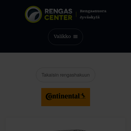
Rengasnuora
Jyväskylä
Valikko
Takaisin rengashakuun