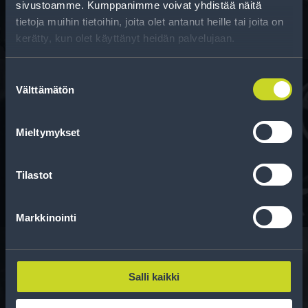
sivustoamme. Kumppanimme voivat yhdistää näitä
tietoja muihin tietoihin, joita olet antanut heille tai joita on
kerätty, kun olet käyttänyt heidän palvelujaan.
Suostumuksen
Välttämätön
valinta
Rahoitus
Mieltymykset
Tee ostoksesi RengasCenter-tilillä. Saat
maksuaikaa renkaillesi.
Tilastot
Markkinointi
Salli kaikki
Rengasinfo