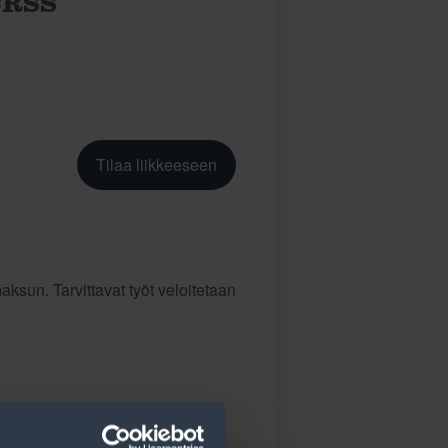
CRSS
Tilaa liikkeeseen
ksun. Tarvittavat työt veloitetaan