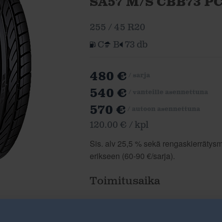
SA57 M/S CBB73 P
255 / 45 R20
C
B
73 db
480 €
/ sarja
540 €
/ vanteille asennettuna
570 €
/ autoon asennettuna
120.00 € / kpl
Sis. alv 25,5 % sekä rengaskierrätysma
erikseen (60-90 €/sarja).
Toimitusaika
Tilattavissa