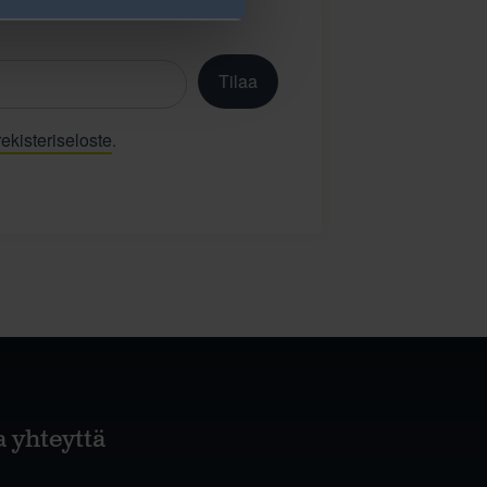
Tilaa
ekisteriseloste
.
a yhteyttä