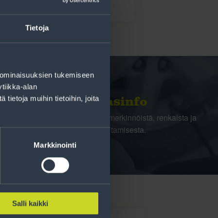
Tietoja
 ominaisuuksien tukemiseen
tiikka-alan
ietoja muihin tietoihin, joita
Rengasinfo
Tavallisen ihmisen tietoa merkinnöistä, renkaista ja
niiden huoltamisesta.
Markkinointi
Salli kaikki