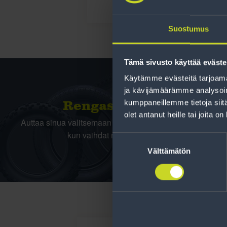
Suostumus
Tämä sivusto käyttää eväste
Käytämme evästeitä tarjoama
ja kävijämäärämme analysoim
kumppaneillemme tietoja siitä
Rengas­laskuri
olet antanut heille tai joita o
Auttaa sinua valitsemaan oikean kokoisen renkaan,
kun vaihdat rengaskokoa.
Suostumuksen
valinta
Välttämätön