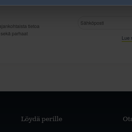
jankohtaista tietoa
t sekä parhaat
Lue r
Löydä perille
Ot