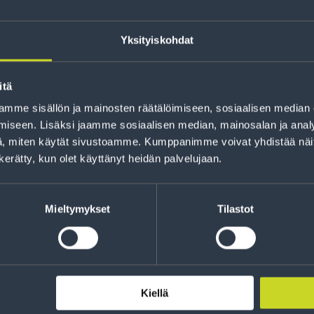
Yksityiskohdat
itä
mme sisällön ja mainosten räätälöimiseen, sosiaalisen median
iseen. Lisäksi jaamme sosiaalisen median, mainosalan ja analy
, miten käytät sivustoamme. Kumppanimme voivat yhdistää näitä t
Rahoitus
n kerätty, kun olet käyttänyt heidän palvelujaan.
Tee ostoksesi RengasCenter-tilillä. Saat
maksuaikaa renkaillesi.
Mieltymykset
Tilastot
Kiellä