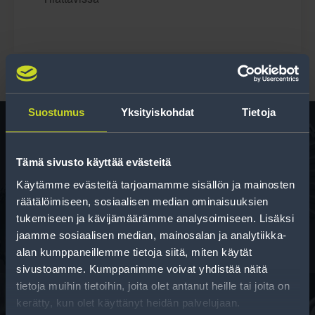
Suostumus
Yksityiskohdat
Tietoja
Tämä sivusto käyttää evästeitä
Rengas­laskuri
Käytämme evästeitä tarjoamamme sisällön ja mainosten
Auttaa sinua valitsemaan oikean kokoisen renkaan,
räätälöimiseen, sosiaalisen median ominaisuuksien
kun vaihdat rengaskokoa.
tukemiseen ja kävijämäärämme analysoimiseen. Lisäksi
jaamme sosiaalisen median, mainosalan ja analytiikka-
alan kumppaneillemme tietoja siitä, miten käytät
sivustoamme. Kumppanimme voivat yhdistää näitä
tietoja muihin tietoihin, joita olet antanut heille tai joita on
kerätty, kun olet käyttänyt heidän palvelujaan.