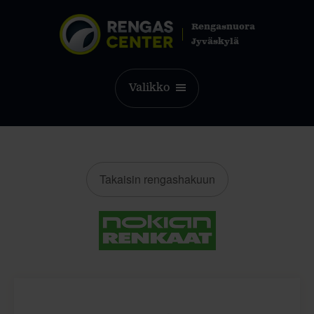
Rengasnuora
Jyväskylä
Valikko
Takaisin rengashakuun