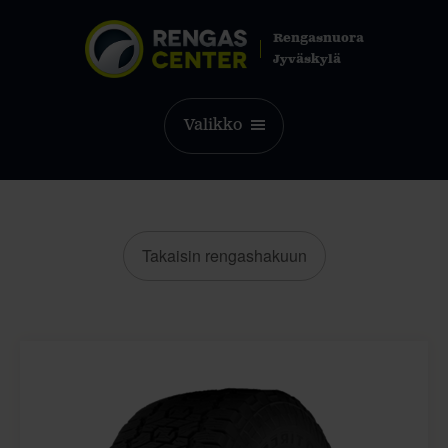
Rengasnuora
Jyväskylä
Valikko
Takaisin rengashakuun