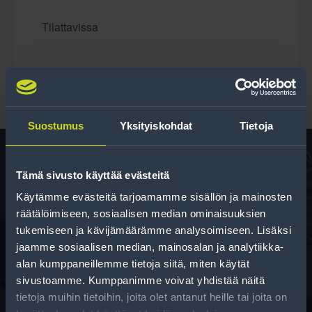
Tilattavissa
Suostumus
Yksityiskohdat
Tietoja
Tämä sivusto käyttää evästeitä
Rengas­laskuri
Käytämme evästeitä tarjoamamme sisällön ja mainosten
räätälöimiseen, sosiaalisen median ominaisuuksien
Auttaa sinua valitsemaan oikean kokoisen renkaan,
tukemiseen ja kävijämäärämme analysoimiseen. Lisäksi
kun vaihdat rengaskokoa.
jaamme sosiaalisen median, mainosalan ja analytiikka-
alan kumppaneillemme tietoja siitä, miten käytät
sivustoamme. Kumppanimme voivat yhdistää näitä
tietoja muihin tietoihin, joita olet antanut heille tai joita on