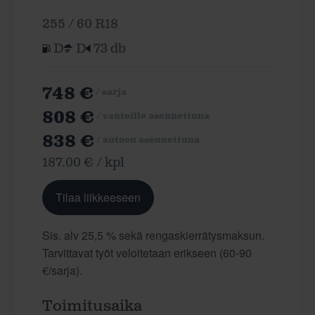
255 / 60 R18
D
D
73 db
748 €
/ sarja
808 €
/ vanteille asennettuna
838 €
/ autoon asennettuna
187.00 € / kpl
Tilaa liikkeeseen
Sis. alv 25,5 % sekä rengaskierrätysmaksun.
Tarvittavat työt veloitetaan erikseen (60-90
€/sarja).
Toimitusaika