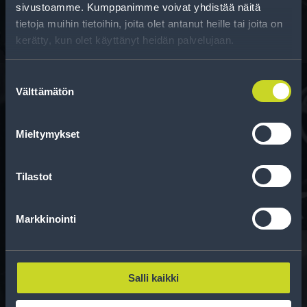
sivustoamme. Kumppanimme voivat yhdistää näitä
tietoja muihin tietoihin, joita olet antanut heille tai joita on
kerätty, kun olet käyttänyt heidän palvelujaan.
Suostumuksen
Välttämätön
valinta
Rahoitus
Mieltymykset
Tee ostoksesi RengasCenter-tilillä. Saat
maksuaikaa renkaillesi.
Tilastot
Markkinointi
Salli kaikki
Rengasinfo