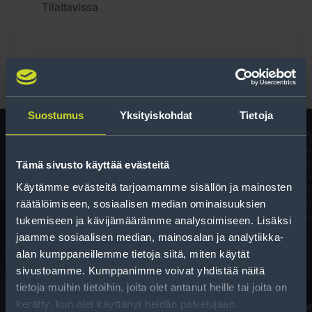
Tilattavissa
Suostumus
Yksityiskohdat
Tietoja
Tämä sivusto käyttää evästeitä
Rengas­laskuri
Käytämme evästeitä tarjoamamme sisällön ja mainosten
Auttaa sinua valitsemaan oikean kokoisen renkaan,
räätälöimiseen, sosiaalisen median ominaisuuksien
kun vaihdat rengaskokoa.
tukemiseen ja kävijämäärämme analysoimiseen. Lisäksi
jaamme sosiaalisen median, mainosalan ja analytiikka-
alan kumppaneillemme tietoja siitä, miten käytät
sivustoamme. Kumppanimme voivat yhdistää näitä
tietoja muihin tietoihin, joita olet antanut heille tai joita on
kerätty, kun olet käyttänyt heidän palvelujaan.