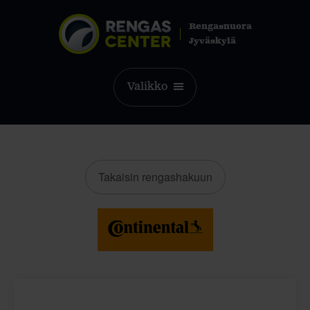
Rengasnuora
Jyväskylä
Valikko
Takaisin rengashakuun