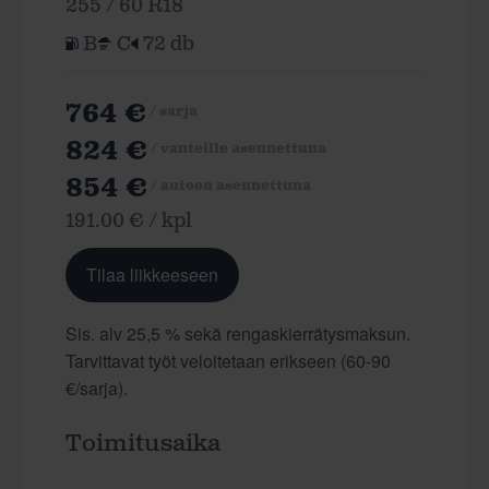
255 / 60 R18
B
C
72 db
764 €
/ sarja
824 €
/ vanteille asennettuna
854 €
/ autoon asennettuna
191.00 € / kpl
Tilaa liikkeeseen
Sis. alv 25,5 % sekä rengaskierrätysmaksun.
Tarvittavat työt veloitetaan erikseen (60-90
€/sarja).
Toimitusaika