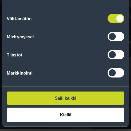
Rahoitus
Suostumuksen
Välttämätön
valinta
Tee ostoksesi RengasCenter-tilillä. Saat
maksuaikaa renkaillesi.
Mieltymykset
Tilastot
Markkinointi
Rengasinfo
Tavallisen ihmisen tietoa merkinnöistä, renkaista ja
Salli kaikki
niiden huoltamisesta.
Kiellä