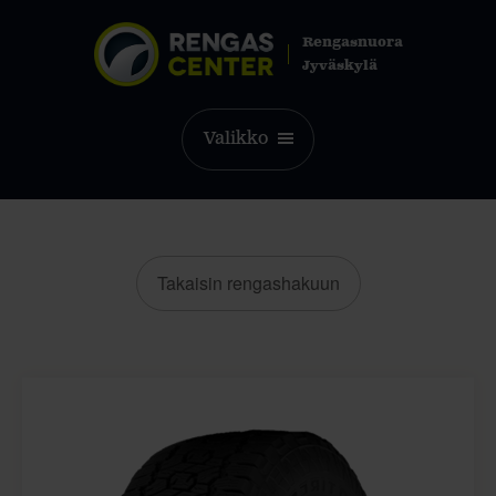
Rengasnuora
Jyväskylä
Valikko
Takaisin rengashakuun