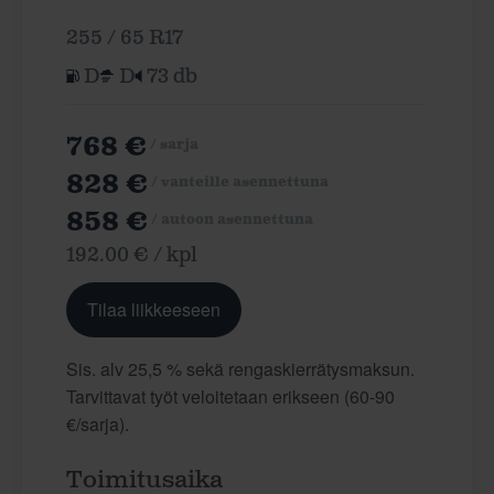
255 / 65 R17
D
D
73 db
768 €
/ sarja
828 €
/ vanteille asennettuna
858 €
/ autoon asennettuna
192.00 € / kpl
Tilaa liikkeeseen
Sis. alv 25,5 % sekä rengaskierrätysmaksun.
Tarvittavat työt veloitetaan erikseen (60-90
€/sarja).
Toimitusaika