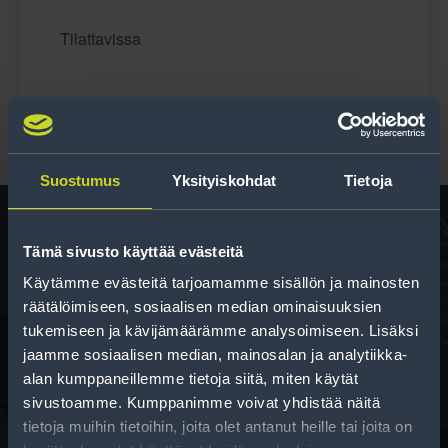
Tilattavissa
Suostumus
Yksityiskohdat
Tietoja
Tämä sivusto käyttää evästeitä
Rengas­laskuri
Käytämme evästeitä tarjoamamme sisällön ja mainosten
räätälöimiseen, sosiaalisen median ominaisuuksien
Auttaa sinua valitsemaan oikean kokoisen renkaan,
tukemiseen ja kävijämäärämme analysoimiseen. Lisäksi
kun vaihdat rengaskokoa.
jaamme sosiaalisen median, mainosalan ja analytiikka-
alan kumppaneillemme tietoja siitä, miten käytät
sivustoamme. Kumppanimme voivat yhdistää näitä
tietoja muihin tietoihin, joita olet antanut heille tai joita on