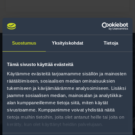
Suostumus
Yksityiskohdat
Tietoja
Rengas­laskuri
Tämä sivusto käyttää evästeitä
Auttaa sinua valitsemaan oikean kokoisen renkaan,
Käytämme evästeitä tarjoamamme sisällön ja mainosten
kun vaihdat rengaskokoa.
räätälöimiseen, sosiaalisen median ominaisuuksien
tukemiseen ja kävijämäärämme analysoimiseen. Lisäksi
jaamme sosiaalisen median, mainosalan ja analytiikka-
alan kumppaneillemme tietoja siitä, miten käytät
sivustoamme. Kumppanimme voivat yhdistää näitä
tietoja muihin tietoihin, joita olet antanut heille tai joita on
kerätty, kun olet käyttänyt heidän palvelujaan.
Rahoitus