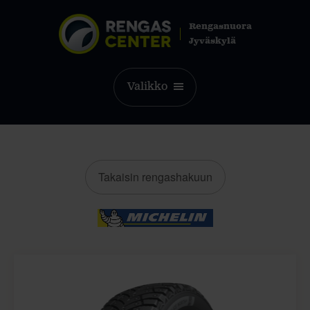
Rengasnuora
Jyväskylä
Valikko
Takaisin rengashakuun