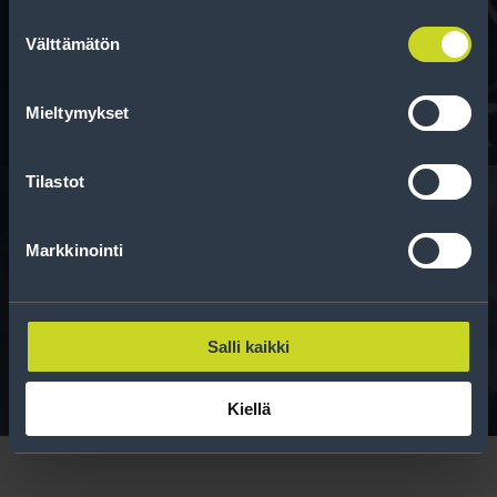
Suostumuksen
Tee ostoksesi RengasCenter-tilillä. Saat
Välttämätön
valinta
maksuaikaa renkaillesi.
Mieltymykset
Tilastot
Markkinointi
Rengasinfo
Tavallisen ihmisen tietoa merkinnöistä, renkaista ja
niiden huoltamisesta.
Salli kaikki
Kiellä