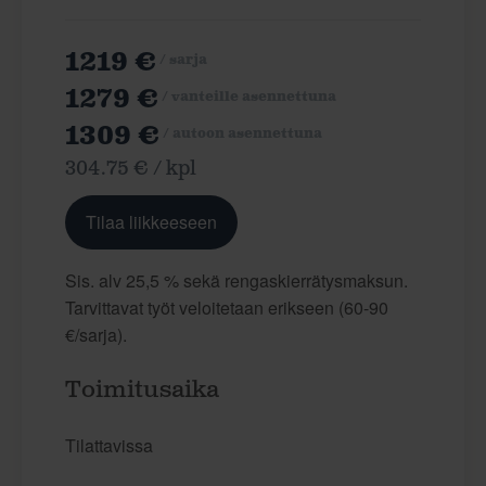
1219 €
/ sarja
1279 €
/ vanteille asennettuna
1309 €
/ autoon asennettuna
304.75 € / kpl
Tilaa liikkeeseen
Sis. alv 25,5 % sekä rengaskierrätysmaksun.
Tarvittavat työt veloitetaan erikseen (60-90
€/sarja).
Toimitusaika
Tilattavissa