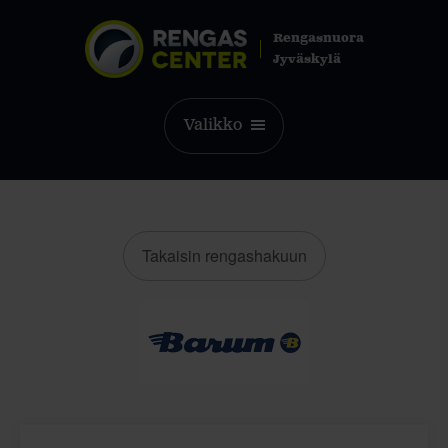
Rengasnuora
Jyväskylä
Valikko
Takaisin rengashakuun