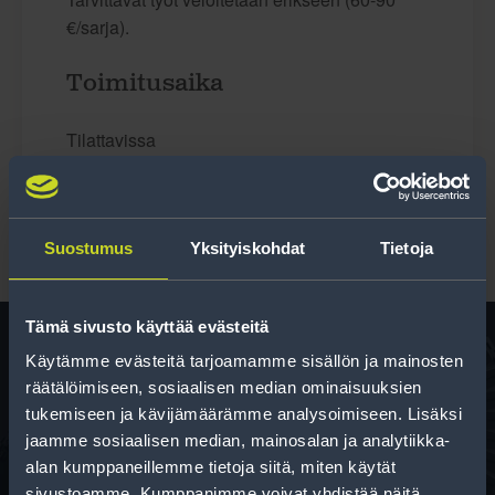
€/sarja).
Toimitusaika
Tilattavissa
Suostumus
Yksityiskohdat
Tietoja
Tämä sivusto käyttää evästeitä
Käytämme evästeitä tarjoamamme sisällön ja mainosten
räätälöimiseen, sosiaalisen median ominaisuuksien
Rengas­laskuri
tukemiseen ja kävijämäärämme analysoimiseen. Lisäksi
Auttaa sinua valitsemaan oikean kokoisen renkaan,
jaamme sosiaalisen median, mainosalan ja analytiikka-
kun vaihdat rengaskokoa.
alan kumppaneillemme tietoja siitä, miten käytät
sivustoamme. Kumppanimme voivat yhdistää näitä