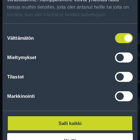
tietoja muihin tietoihin, joita olet antanut heille tai joita on
kerätty, kun olet käyttänyt heidän palvelujaan.
Suostumuksen
Välttämätön
valinta
Rahoitus
Mieltymykset
Tee ostoksesi RengasCenter-tilillä. Saat
maksuaikaa renkaillesi.
Tilastot
Markkinointi
Salli kaikki
Rengasinfo
Tavallisen ihmisen tietoa merkinnöistä, renkaista ja