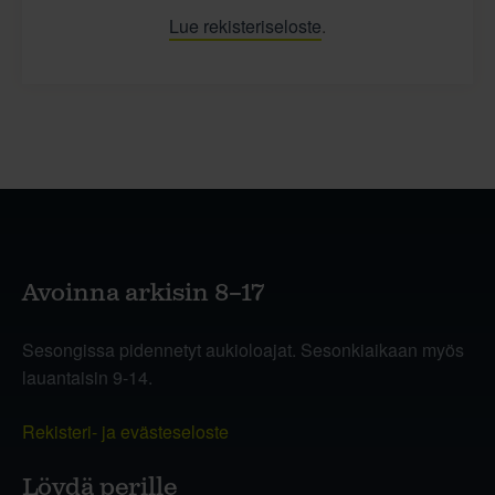
Lue rekisteriseloste
.
Avoinna arkisin 8–17
Sesongissa pidennetyt aukioloajat. Sesonkiaikaan myös
lauantaisin 9-14.
Rekisteri- ja evästeseloste
Löydä perille