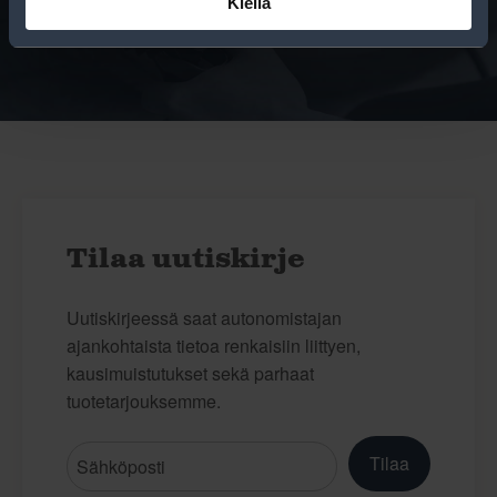
Kiellä
niiden huoltamisesta.
Tilaa uutiskirje
Uutiskirjeessä saat autonomistajan
ajankohtaista tietoa renkaisiin liittyen,
kausimuistutukset sekä parhaat
tuotetarjouksemme.
Tilaa