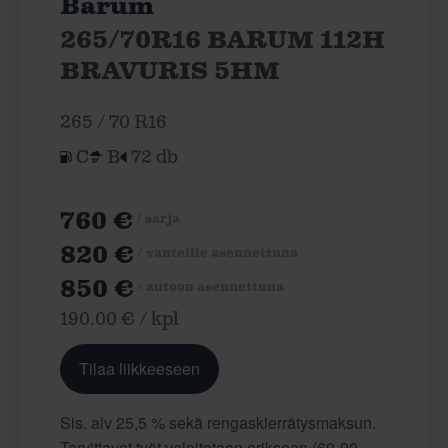
Barum
265/70R16 BARUM 112H
BRAVURIS 5HM
265 / 70 R16
C
B
72 db
760 €
/ sarja
820 €
/ vanteille asennettuna
850 €
/ autoon asennettuna
190.00 € / kpl
Tilaa liikkeeseen
Sis. alv 25,5 % sekä rengaskierrätysmaksun.
Tarvittavat työt veloitetaan erikseen (60-90