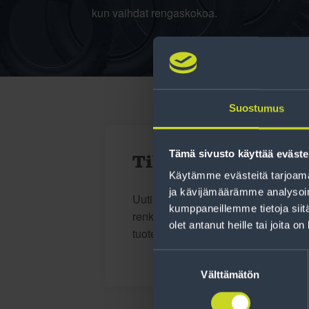
kun vaihdat rengaskokoa.
Suostumus
Tämä sivusto käyttää eväste
Tilaa uutiskirje
Käytämme evästeitä tarjoama
ja kävijämäärämme analysoim
Uutiskirjeessä saat autonomistajan a
kumppaneillemme tietoja siitä
renkaisiin liittyen, kausimuistutukse
olet antanut heille tai joita o
tuotetarjouksemme.
Suostumuksen
valinta
Välttämätön