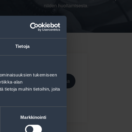
niiden huoltamisesta.
Tietoja
 ominaisuuksien tukemiseen
Tilaa
tiikka-alan
ietoja muihin tietoihin, joita
ekisteriseloste
.
Markkinointi