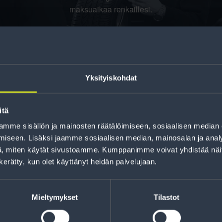
maksuaikaa renkaillesi.
Yksityiskohdat
itä
mme sisällön ja mainosten räätälöimiseen, sosiaalisen median
iseen. Lisäksi jaamme sosiaalisen median, mainosalan ja analy
jankohtaista tietoa
, miten käytät sivustoamme. Kumppanimme voivat yhdistää näitä t
t sekä parhaat
Lue r
n kerätty, kun olet käyttänyt heidän palvelujaan.
Mieltymykset
Tilastot