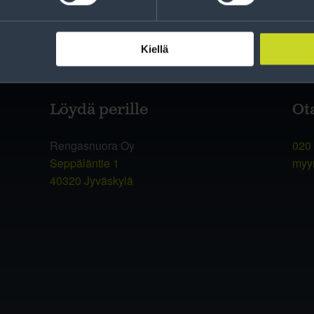
Kiellä
Löydä perille
Ot
Rengasnuora Oy
020
Seppäläntie 1
myy
40320 Jyväskylä