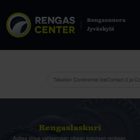
Rengasnuora
Jyväskylä
Takaisin Continental IceContact 3 ja Co
Rengas­laskuri
Auttaa sinua valitsemaan oikean kokoisen renkaan,