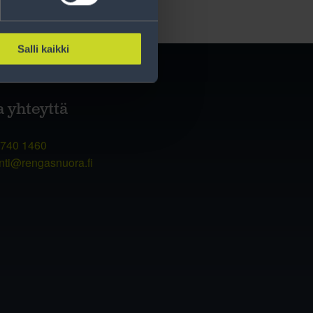
Salli kaikki
a yhteyttä
 740 1460
nti@rengasnuora.fi