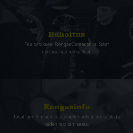
Rahoitus
Tee ostoksesi RengasCenter-tilillä. Saat
maksuaikaa renkaillesi.
Rengasinfo
Tavallisen ihmisen tietoa merkinnöistä, renkaista ja
niiden huoltamisesta.