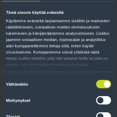
Tämä sivusto käyttää evästeitä
Käytämme evästeitä tarjoamamme sisällön ja mainosten
räätälöimiseen, sosiaalisen median ominaisuuksien
tukemiseen ja kävijämäärämme analysoimiseen. Lisäksi
225/55R17 101W XL FR
jaamme sosiaalisen median, mainosalan ja analytiikka-
Westlake Z-107 CBB72
alan kumppaneillemme tietoja siitä, miten käytät
PCRSCO
sivustoamme. Kumppanimme voivat yhdistää näitä
tietoja muihin tietoihin, joita olet antanut heille tai joita on
kerätty, kun olet käyttänyt heidän palvelujaan.
Lue lisää
Suostumuksen
Välttämätön
valinta
Mieltymykset
Tilastot