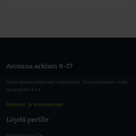
Avoinna arkisin 8–17
Sesongissa pidennetyt aukioloajat. Sesonkiaikaan myös
lauantaisin 9-14.
Rekisteri- ja evästeseloste
Löydä perille
Rengasnuora Oy