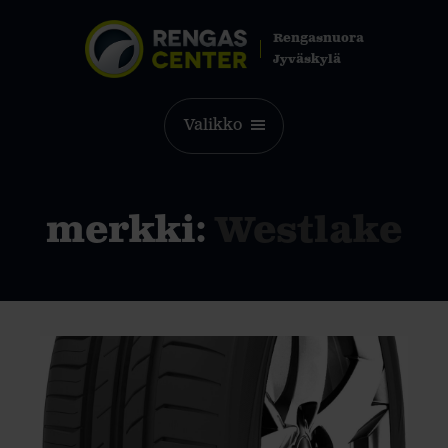
Rengasnuora
Jyväskylä
Valikko
merkki:
Westlake