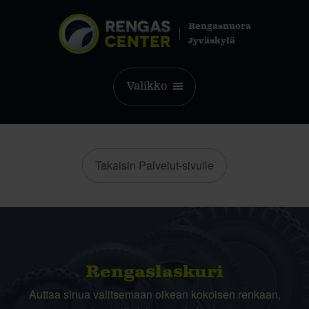
Rengasnuora
Jyväskylä
Valikko
Takaisin Palvelut-sivulle
Rengas­laskuri
Auttaa sinua valitsemaan oikean kokoisen renkaan,