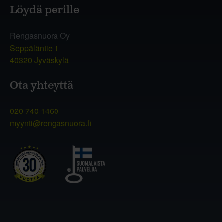
Löydä perille
Rengasnuora Oy
Seppäläntie 1
40320 Jyväskylä
Ota yhteyttä
020 740 1460
myynti@rengasnuora.fi