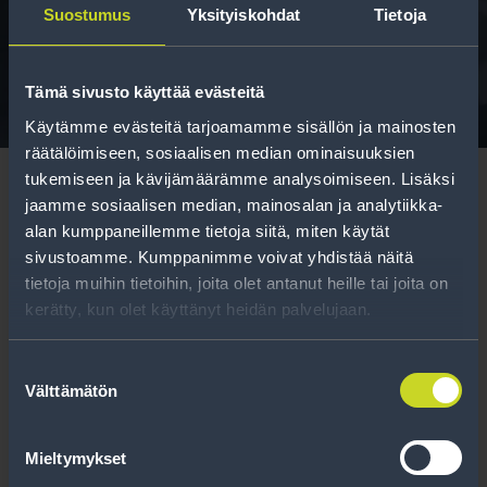
Suostumus
Yksityiskohdat
Tietoja
Tavallisen ihmisen tietoa merkinnöistä, renkaista ja
niiden huoltamisesta.
Tämä sivusto käyttää evästeitä
Käytämme evästeitä tarjoamamme sisällön ja mainosten
räätälöimiseen, sosiaalisen median ominaisuuksien
tukemiseen ja kävijämäärämme analysoimiseen. Lisäksi
jaamme sosiaalisen median, mainosalan ja analytiikka-
alan kumppaneillemme tietoja siitä, miten käytät
sivustoamme. Kumppanimme voivat yhdistää näitä
Tilaa uutiskirje
tietoja muihin tietoihin, joita olet antanut heille tai joita on
kerätty, kun olet käyttänyt heidän palvelujaan.
Uutiskirjeessä saat autonomistajan
ajankohtaista tietoa renkaisiin liittyen,
Suostumuksen
Välttämätön
kausimuistutukset sekä parhaat
valinta
tuotetarjouksemme.
Mieltymykset
Tilaa