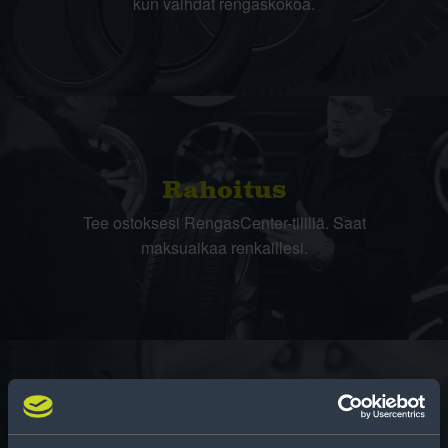
kun vaihdat rengaskokoa.
Rahoitus
Tee ostoksesi RengasCenter-tilillä. Saat
maksuaikaa renkaillesi.
Rengasinfo