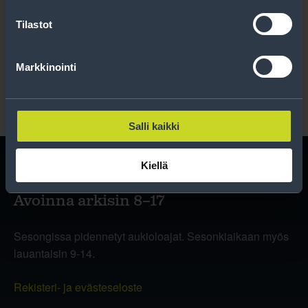
Tilastot
Lue rekisteriseloste
.
Markkinointi
Salli kaikki
Kiellä
Avoinna arkisin 8–17
Sesongissa pidennetyt aukioloajat. Sesonkiaikaan myös
lauantaisin 9-14.
Rekisteri- ja evästeseloste