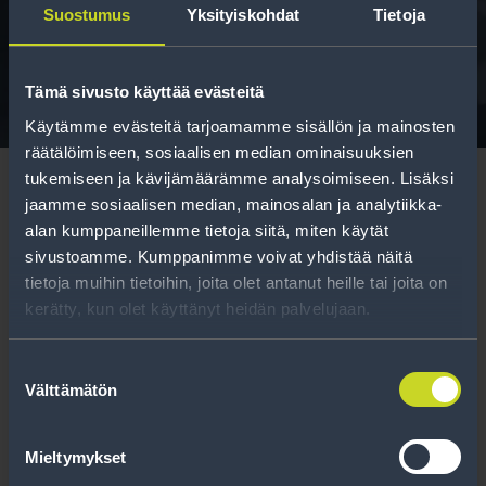
Suostumus
Yksityiskohdat
Tietoja
Tavallisen ihmisen tietoa merkinnöistä, renkaista ja
niiden huoltamisesta.
Tämä sivusto käyttää evästeitä
Käytämme evästeitä tarjoamamme sisällön ja mainosten
räätälöimiseen, sosiaalisen median ominaisuuksien
tukemiseen ja kävijämäärämme analysoimiseen. Lisäksi
jaamme sosiaalisen median, mainosalan ja analytiikka-
alan kumppaneillemme tietoja siitä, miten käytät
sivustoamme. Kumppanimme voivat yhdistää näitä
Tilaa uutiskirje
tietoja muihin tietoihin, joita olet antanut heille tai joita on
kerätty, kun olet käyttänyt heidän palvelujaan.
Uutiskirjeessä saat autonomistajan
ajankohtaista tietoa renkaisiin liittyen,
Suostumuksen
Välttämätön
kausimuistutukset sekä parhaat
valinta
tuotetarjouksemme.
Mieltymykset
Tilaa