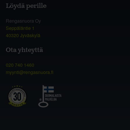
Löydä perille
Rengasnuora Oy
Seppäläntie 1
40320 Jyväskylä
Ota yhteyttä
020 740 1460
myynti@rengasnuora.fi