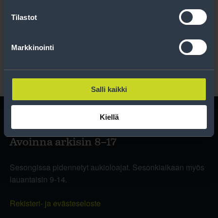
Tilastot
Lue rekisteriseloste
.
Markkinointi
Salli kaikki
Kiellä
Avoinna arkisin 8–17
Sesongissa pidennetyt aukioloajat. Sesonkiaikaan myös
lauantaisin 9-14.
Rekisteri- ja evästeseloste