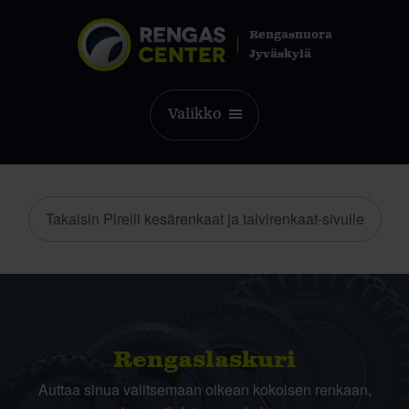
Rengasnuora
Jyväskylä
Valikko
Takaisin Pirelli kesärenkaat ja talvirenkaat-sivulle
Rengas­laskuri
Auttaa sinua valitsemaan oikean kokoisen renkaan,