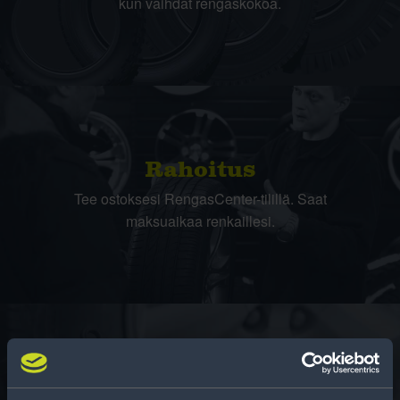
kun vaihdat rengaskokoa.
Rahoitus
Tee ostoksesi RengasCenter-tilillä. Saat
maksuaikaa renkaillesi.
Rengasinfo