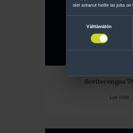
olet antanut heille tai joita o
Suostumuksen
valinta
Välttämätön
Soviterengas 79
Lue lisää