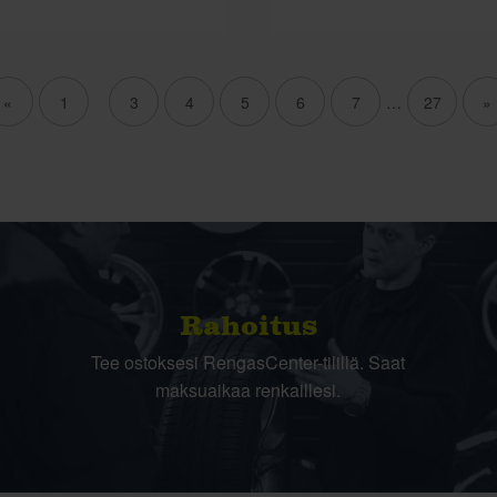
«
1
2
3
4
5
6
7
…
27
»
Rahoitus
Tee ostoksesi RengasCenter-tilillä. Saat
maksuaikaa renkaillesi.