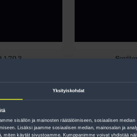
,1-70,3
Sovite
Yksityiskohdat
itä
mme sisällön ja mainosten räätälöimiseen, sosiaalisen median
iseen. Lisäksi jaamme sosiaalisen median, mainosalan ja analy
, miten käytät sivustoamme. Kumppanimme voivat yhdistää näitä t