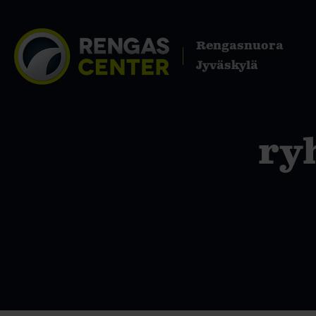
Rengasnuora
Jyväskylä
ry