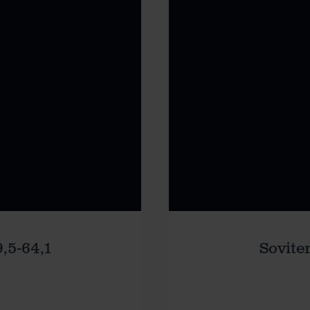
,5-64,1
Sovite