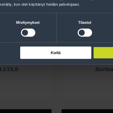
n kerätty, kun olet käyttänyt heidän palvelujaan.
Mieltymykset
Tilastot
Kiellä
,1-72,6
Sovite