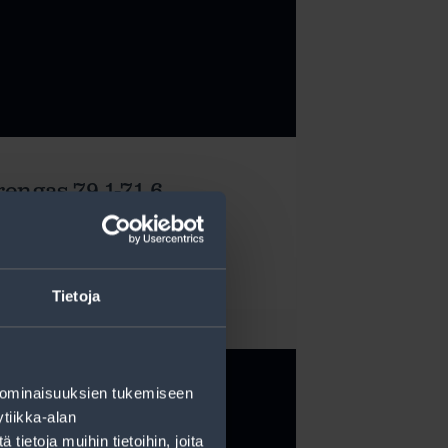
rengas 79,1-71,6
Lue lisää
Tietoja
 ominaisuuksien tukemiseen
tiikka-alan
ietoja muihin tietoihin, joita