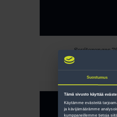
Soviterengas 79
Lue lisää
Suostumus
Tämä sivusto käyttää eväste
Käytämme evästeitä tarjoama
ja kävijämäärämme analysoim
kumppaneillemme tietoja siitä