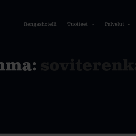
Rengashotelli
Tuotteet
Palvelut
hma:
soviterenk