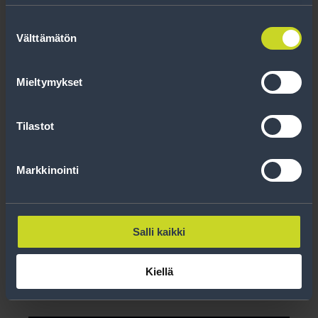
Suostumuksen
Välttämätön
valinta
Mieltymykset
Tilastot
Markkinointi
Soviterengas 75,1-54,1
Salli kaikki
Lue lisää
Kiellä