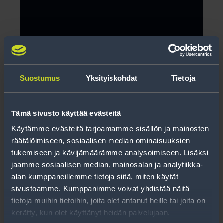
Suostumus
Yksityiskohdat
Tietoja
Tämä sivusto käyttää evästeitä
Käytämme evästeitä tarjoamamme sisällön ja mainosten
Soviterengas 75,1-70,7
räätälöimiseen, sosiaalisen median ominaisuuksien
tukemiseen ja kävijämäärämme analysoimiseen. Lisäksi
jaamme sosiaalisen median, mainosalan ja analytiikka-
Lue lisää
alan kumppaneillemme tietoja siitä, miten käytät
sivustoamme. Kumppanimme voivat yhdistää näitä
tietoja muihin tietoihin, joita olet antanut heille tai joita on
kerätty, kun olet käyttänyt heidän palvelujaan.