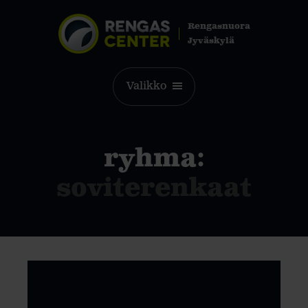
Rengasnuora
Jyväskylä
Valikko
ryhma:
soviterenkaat