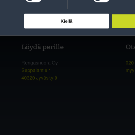
Kiellä
Löydä perille
Ot
Rengasnuora Oy
020
Seppäläntie 1
myy
40320 Jyväskylä