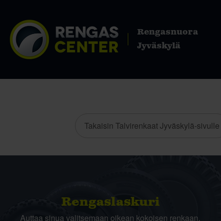
Rengasnuora
Jyväskylä
Takaisin Talvirenkaat Jyväskylä-sivulle
Rengas­laskuri
Auttaa sinua valitsemaan oikean kokoisen renkaan,