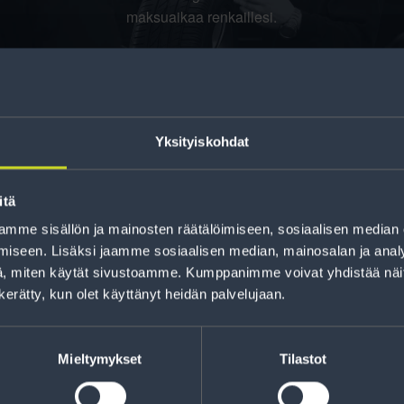
maksuaikaa renkaillesi.
Yksityiskohdat
itä
mme sisällön ja mainosten räätälöimiseen, sosiaalisen median
iseen. Lisäksi jaamme sosiaalisen median, mainosalan ja analy
jankohtaista tietoa
, miten käytät sivustoamme. Kumppanimme voivat yhdistää näitä t
t sekä parhaat
Lue r
n kerätty, kun olet käyttänyt heidän palvelujaan.
Mieltymykset
Tilastot