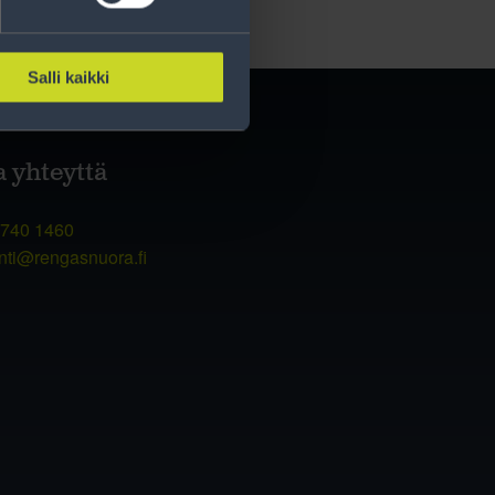
Salli kaikki
a yhteyttä
 740 1460
nti@rengasnuora.fi