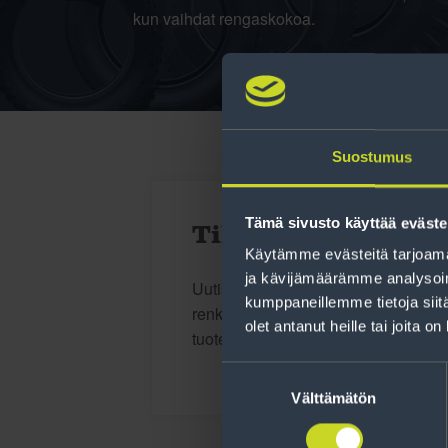
kun vaihdat rengaskokoa.
Suostumus
Tämä sivusto käyttää eväste
Tilaa uutiskirje
Käytämme evästeitä tarjoama
ja kävijämäärämme analysoim
Uutiskirjeessä saat autonomistajan a
kumppaneillemme tietoja siitä
renkaisiin liittyen, kausimuistutukse
olet antanut heille tai joita o
tuotetarjouksemme.
Suostumuksen
valinta
Välttämätön