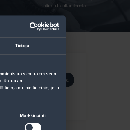
niiden huoltamisesta.
Tietoja
 ominaisuuksien tukemiseen
Tilaa
tiikka-alan
ietoja muihin tietoihin, joita
ekisteriseloste
.
Markkinointi