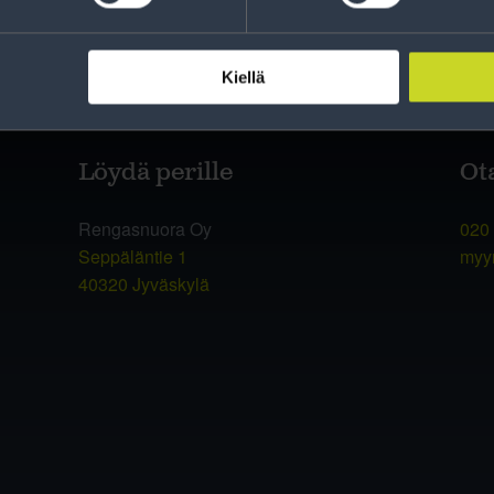
Kiellä
Löydä perille
Ot
Rengasnuora Oy
020
Seppäläntie 1
myy
40320 Jyväskylä