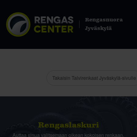
Rengasnuora
Jyväskylä
Takaisin Talvirenkaat Jyväskylä-sivulle
Rengas­laskuri
Auttaa sinua valitsemaan oikean kokoisen renkaan,