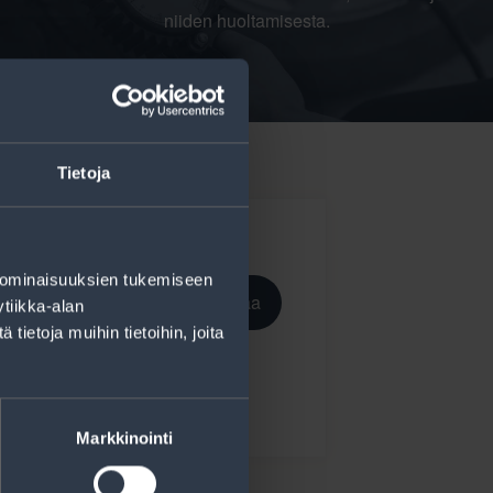
niiden huoltamisesta.
Tietoja
 ominaisuuksien tukemiseen
Tilaa
tiikka-alan
ietoja muihin tietoihin, joita
ekisteriseloste
.
Markkinointi