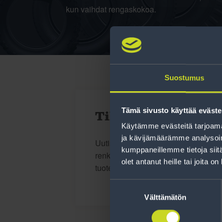
kun vaihdat rengaskokoa.
Suostumus
Tämä sivusto käyttää eväste
Tilaa uutiskirje
Käytämme evästeitä tarjoama
ja kävijämäärämme analysoim
Uutiskirjeessä saat autonomistajan a
kumppaneillemme tietoja siitä
renkaisiin liittyen, kausimuistutukse
olet antanut heille tai joita o
tuotetarjouksemme.
Suostumuksen
valinta
Välttämätön