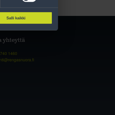
Salli kaikki
a yhteyttä
 740 1460
nti@rengasnuora.fi