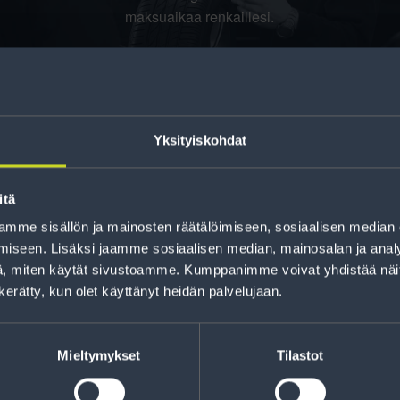
maksuaikaa renkaillesi.
Yksityiskohdat
itä
mme sisällön ja mainosten räätälöimiseen, sosiaalisen median
iseen. Lisäksi jaamme sosiaalisen median, mainosalan ja analy
jankohtaista tietoa
, miten käytät sivustoamme. Kumppanimme voivat yhdistää näitä t
t sekä parhaat
Lue r
n kerätty, kun olet käyttänyt heidän palvelujaan.
Mieltymykset
Tilastot