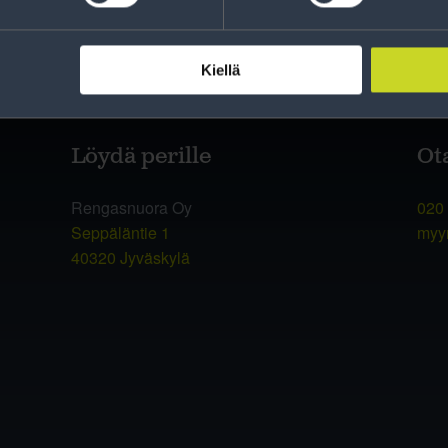
Kiellä
Löydä perille
Ot
Rengasnuora Oy
020
Seppäläntie 1
myy
40320 Jyväskylä