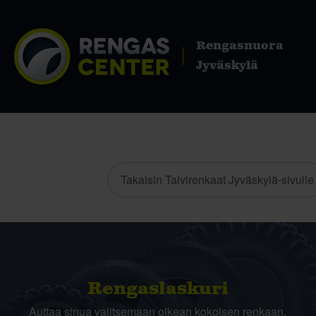
Rengasnuora
Jyväskylä
Takaisin Talvirenkaat Jyväskylä-sivulle
Rengas­laskuri
Auttaa sinua valitsemaan oikean kokoisen renkaan,