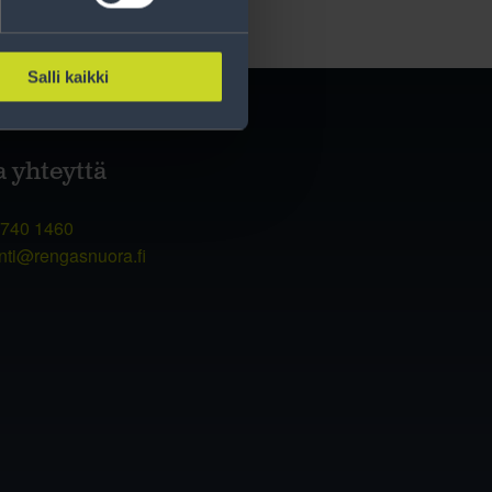
Salli kaikki
a yhteyttä
 740 1460
nti@rengasnuora.fi