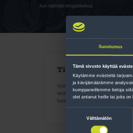
kun vaihdat rengaskokoa.
Suostumus
Tämä sivusto käyttää eväste
Tilaa uutiskirje
Käytämme evästeitä tarjoama
ja kävijämäärämme analysoim
Uutiskirjeessä saat autonomistajan a
kumppaneillemme tietoja siitä
renkaisiin liittyen, kausimuistutukse
olet antanut heille tai joita o
tuotetarjouksemme.
Suostumuksen
valinta
Välttämätön