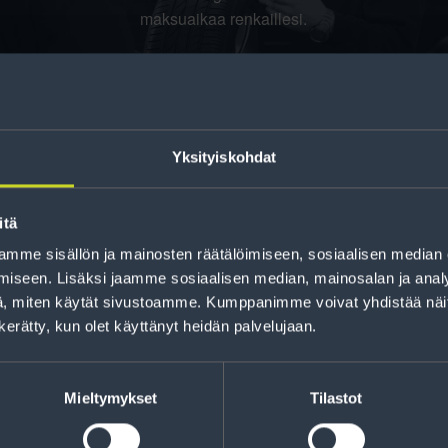
maksuaikaa renkaillesi.
Yksityiskohdat
itä
mme sisällön ja mainosten räätälöimiseen, sosiaalisen median
iseen. Lisäksi jaamme sosiaalisen median, mainosalan ja analy
jankohtaista tietoa
, miten käytät sivustoamme. Kumppanimme voivat yhdistää näitä t
t sekä parhaat
Lue r
n kerätty, kun olet käyttänyt heidän palvelujaan.
Mieltymykset
Tilastot