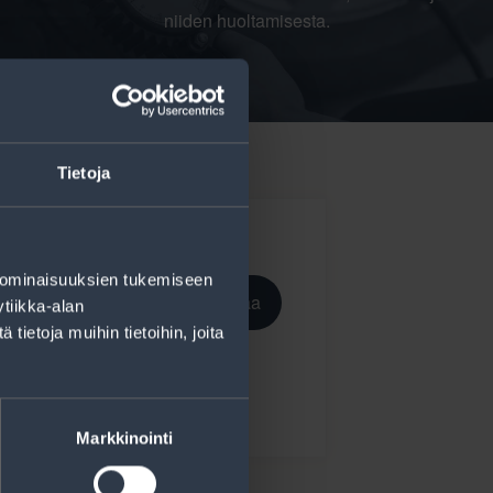
niiden huoltamisesta.
Tietoja
 ominaisuuksien tukemiseen
Tilaa
tiikka-alan
ietoja muihin tietoihin, joita
ekisteriseloste
.
Markkinointi