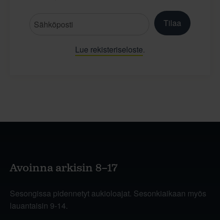
Tilaa
Lue rekisteriseloste
.
Avoinna arkisin 8–17
Sesongissa pidennetyt aukioloajat. Sesonkiaikaan myös
lauantaisin 9-14.