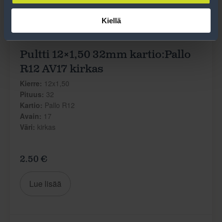
Kiellä
Pultti 12×1,50 32mm kartio:Pallo
R12 AV17 kirkas
Kierre:
12x1,50
Pituus:
32
Kartio:
Pallo R12
Avain:
17
Väri:
kirkas
2.50 €
Lue lisää