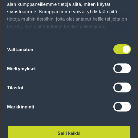
alan kumppaneillemme tietoja siitä, miten käytät
sivustoamme. Kumppanimme voivat yhdistää näitä
Pultti 14×1,50 59/82mm
tietoja muihin tietoihin, joita olet antanut heille tai joita on
kerätty, kun olet käyttänyt heidän palvelujaan.
Pinnapultit
Kierre:
14x1,50
Suostumuksen
Pituus:
59/82
Välttämätön
valinta
Tyyppi:
Pinnapultit
Mieltymykset
2.50 €
Lue lisää
Tilastot
Markkinointi
Salli kaikki