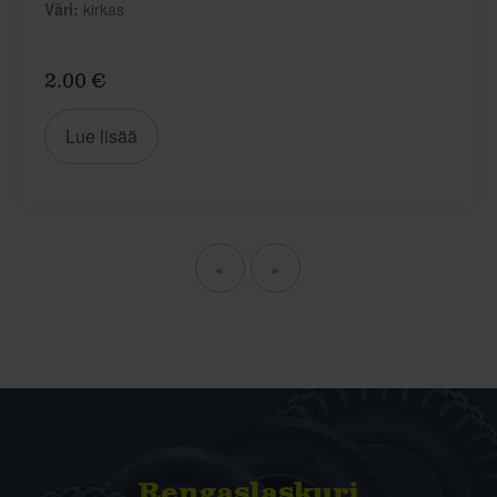
Väri:
kirkas
2.00 €
Lue lisää
«
»
Rengas­laskuri