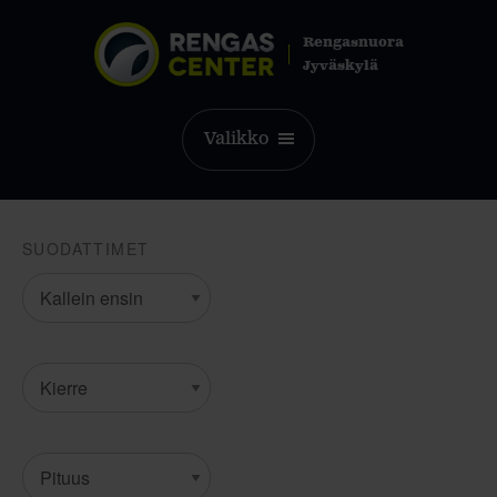
Rengasnuora
Jyväskylä
Valikko
SUODATTIMET