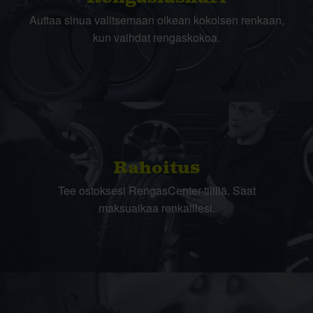
Auttaa sinua valitsemaan oikean kokoisen renkaan,
kun vaihdat rengaskokoa.
Rahoitus
Tee ostoksesi RengasCenter-tilillä. Saat
maksuaikaa renkaillesi.