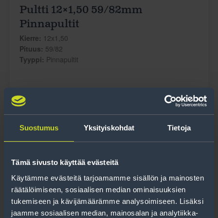
Pultti 12×1,50 59/82mm
Pinnapultit
Kierre:
12x1,50
Pituus:
59/82
Tyyppi:
Pinnapultit
2.50 €
Lue lisää
Suostumus
Yksityiskohdat
Tietoja
Tämä sivusto käyttää evästeitä
Käytämme evästeitä tarjoamamme sisällön ja mainosten
räätälöimiseen, sosiaalisen median ominaisuuksien
tukemiseen ja kävijämäärämme analysoimiseen. Lisäksi
jaamme sosiaalisen median, mainosalan ja analytiikka-