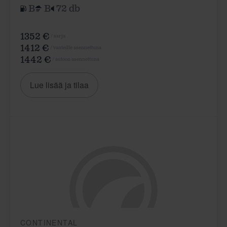
B
B
72 db
1352 €
/ sarja
1412 €
/ vanteille asennettuna
1442 €
/ autoon asennettuna
Lue lisää ja tilaa
CONTINENTAL