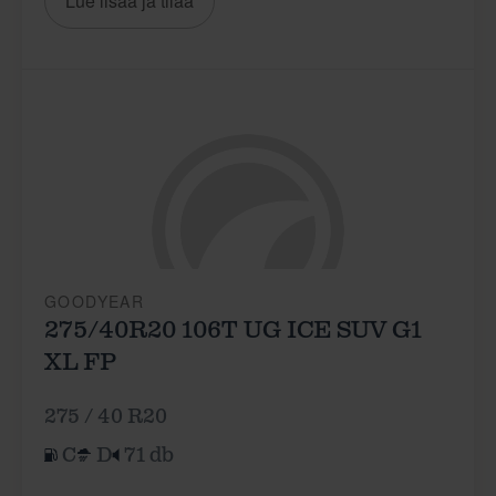
Lue lisää ja tilaa
GOODYEAR
275/40R20 106T UG ICE SUV G1
XL FP
275 / 40 R20
C
D
71 db