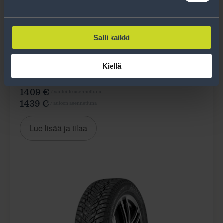
GOODYEAR
255/50R20 109T UG ARCTIC 2
SUV XLFP
Salli kaikki
255 / 50 R20
Kiellä
1349 €
/ sarja
1409 €
/ vanteille asennettuna
1439 €
/ autoon asennettuna
Lue lisää ja tilaa