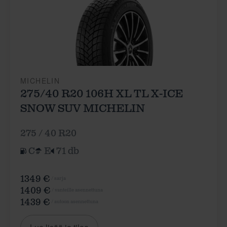
MICHELIN
275/40 R20 106H XL TL X-ICE
SNOW SUV MICHELIN
275 / 40 R20
C
E
71 db
1349 €
/ sarja
1409 €
/ vanteille asennettuna
1439 €
/ autoon asennettuna