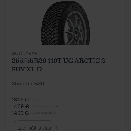
GOODYEAR
255/55R20 110T UG ARCTIC 2
SUV XL D
255 / 55 R20
1349 €
/ sarja
1409 €
/ vanteille asennettuna
1439 €
/ autoon asennettuna
Lue lisää ja tilaa