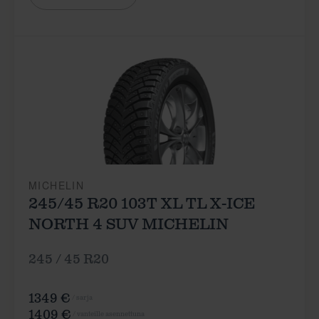
MICHELIN
245/45 R20 103T XL TL X-ICE
NORTH 4 SUV MICHELIN
245 / 45 R20
1349 €
/ sarja
1409 €
/ vanteille asennettuna