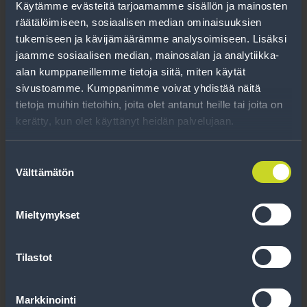
Käytämme evästeitä tarjoamamme sisällön ja mainosten
B
D
71 db
räätälöimiseen, sosiaalisen median ominaisuuksien
tukemiseen ja kävijämäärämme analysoimiseen. Lisäksi
jaamme sosiaalisen median, mainosalan ja analytiikka-
1349 €
/ sarja
alan kumppaneillemme tietoja siitä, miten käytät
1409 €
/ vanteille asennettuna
1439 €
sivustoamme. Kumppanimme voivat yhdistää näitä
/ autoon asennettuna
tietoja muihin tietoihin, joita olet antanut heille tai joita on
kerätty, kun olet käyttänyt heidän palvelujaan.
Lue lisää ja tilaa
Suostumuksen
Välttämätön
valinta
Mieltymykset
Tilastot
Markkinointi