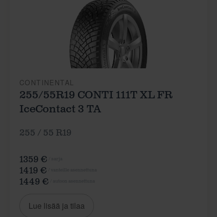
CONTINENTAL
255/55R19 CONTI 111T XL FR
IceContact 3 TA
255 / 55 R19
1359 €
/ sarja
1419 €
/ vanteille asennettuna
1449 €
/ autoon asennettuna
Lue lisää ja tilaa