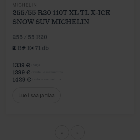
MICHELIN
255/55 R20 110T XL TL X-ICE
SNOW SUV MICHELIN
255 / 55 R20
B
E
71 db
1339 €
/ sarja
1399 €
/ vanteille asennettuna
1429 €
/ autoon asennettuna
Lue lisää ja tilaa
«
»