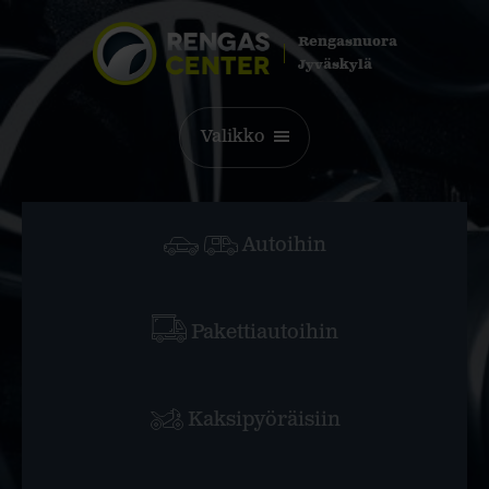
Rengasnuora
Jyväskylä
Valikko
Autoihin
Pakettiautoihin
Kaksipyöräisiin