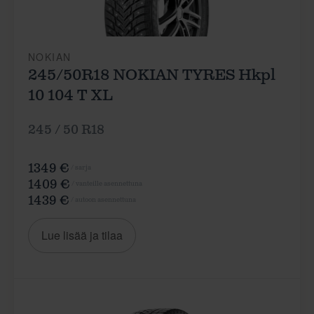
NOKIAN
245/50R18 NOKIAN TYRES Hkpl
10 104 T XL
245 / 50 R18
1349 €
/ sarja
1409 €
/ vanteille asennettuna
1439 €
/ autoon asennettuna
Lue lisää ja tilaa