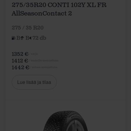
275/35R20 CONTI 102Y XL FR
AllSeasonContact 2
275 / 35 R20
B
B
72 db
1352 €
/ sarja
1412 €
/ vanteille asennettuna
1442 €
/ autoon asennettuna
Lue lisää ja tilaa