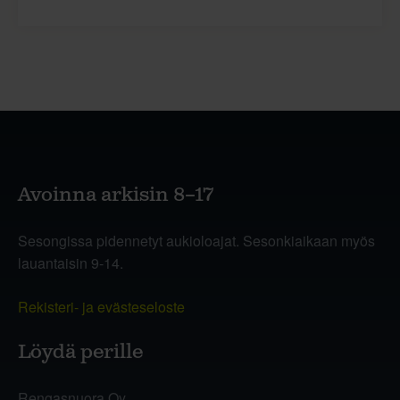
Avoinna arkisin 8–17
Sesongissa pidennetyt aukioloajat. Sesonkiaikaan myös
lauantaisin 9-14.
Rekisteri- ja evästeseloste
Löydä perille
Rengasnuora Oy