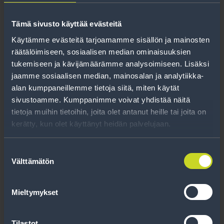
Tämä sivusto käyttää evästeitä
Käytämme evästeitä tarjoamamme sisällön ja mainosten
räätälöimiseen, sosiaalisen median ominaisuuksien
tukemiseen ja kävijämäärämme analysoimiseen. Lisäksi
215/55R16 NOKIAN
jaamme sosiaalisen median, mainosalan ja analytiikka-
TYRES Hakka Blue 3 97 W
alan kumppaneillemme tietoja siitä, miten käytät
XL
sivustoamme. Kumppanimme voivat yhdistää näitä
tietoja muihin tietoihin, joita olet antanut heille tai joita on
kerätty, kun olet käyttänyt heidän palvelujaan.
Lue lisää
Suostumuksen
Välttämätön
valinta
Mieltymykset
Tilastot