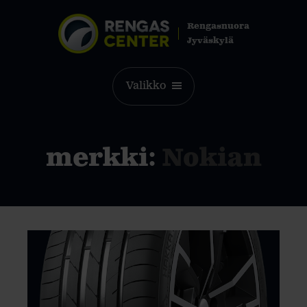
Rengasnuora
Jyväskylä
Valikko
merkki:
Nokian