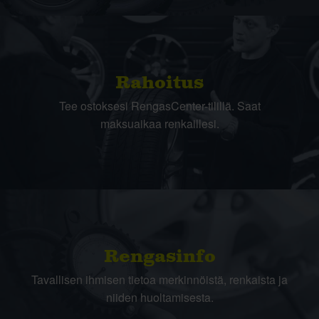
Rahoitus
Tee ostoksesi RengasCenter-tilillä. Saat
maksuaikaa renkaillesi.
Rengasinfo
Tavallisen ihmisen tietoa merkinnöistä, renkaista ja
niiden huoltamisesta.