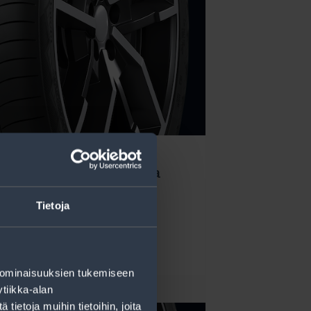
NOKIAN TYRES Hakka
ck 3 100 Y XL
Tietoja
Lue lisää
 ominaisuuksien tukemiseen
tiikka-alan
ietoja muihin tietoihin, joita