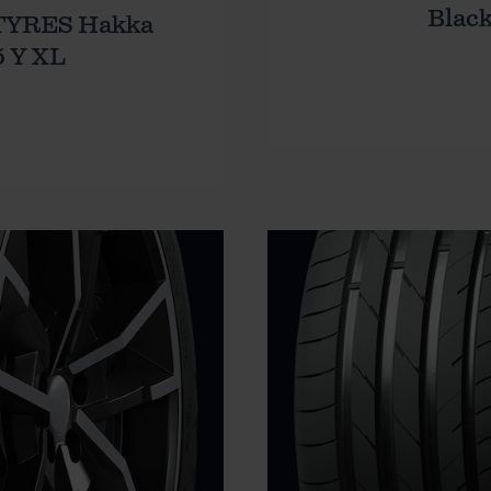
Black
TYRES Hakka
5 Y XL