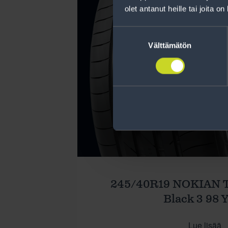
olet antanut heille tai joita o
Suostumuksen
valinta
Välttämätön
245/40R19 NOKIAN 
Black 3 98 
Lue lisää