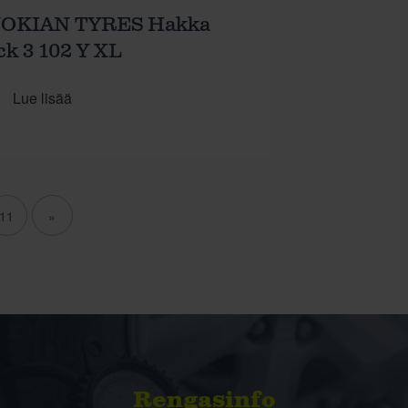
NOKIAN TYRES Hakka
ck 3 102 Y XL
Lue lisää
11
»
Rengasinfo