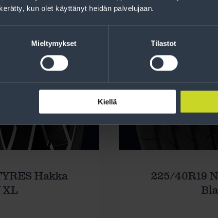
n kerätty, kun olet käyttänyt heidän palvelujaan.
Mieltymykset
Tilastot
Kiellä
TYRES Hakka
225/40R19 
Y XL
Bla