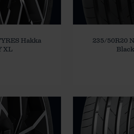
TYRES Hakka
235/50R20 
Y XL
Black