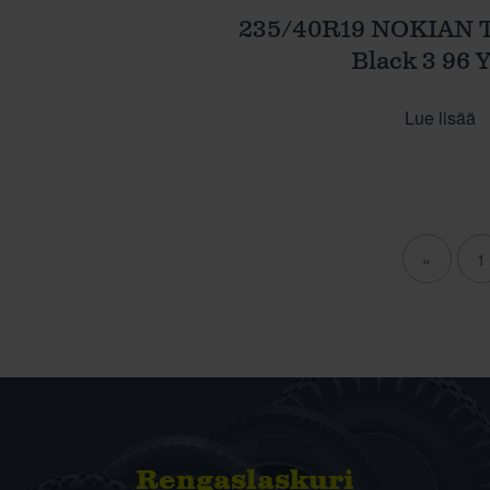
235/40R19 NOKIAN 
Black 3 96 
Lue lisää
«
1
Rengas­laskuri