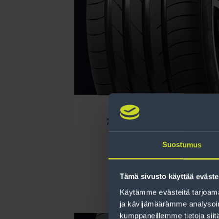
255/35R19 NOKIAN 
Black 3 96 
Suostumus
Lue lisää
Tämä sivusto käyttää eväste
Käytämme evästeitä tarjoama
ja kävijämäärämme analysoim
kumppaneillemme tietoja siitä