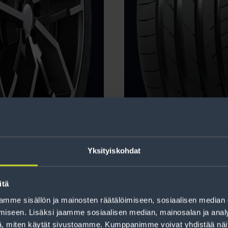
TYRES Hakka
255/40R19 
Y XL
Bla
Yksityiskohdat
itä
mme sisällön ja mainosten räätälöimiseen, sosiaalisen median
iseen. Lisäksi jaamme sosiaalisen median, mainosalan ja analy
, miten käytät sivustoamme. Kumppanimme voivat yhdistää näitä t