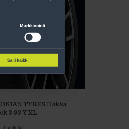
Markkinointi
Salli kaikki
NOKIAN TYRES Hakka
ck 3 93 Y XL
Lue lisää