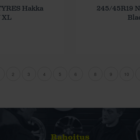
TYRES Hakka
245/45R19 
Y XL
Bla
2
3
4
5
6
7
8
9
10
Rahoitus