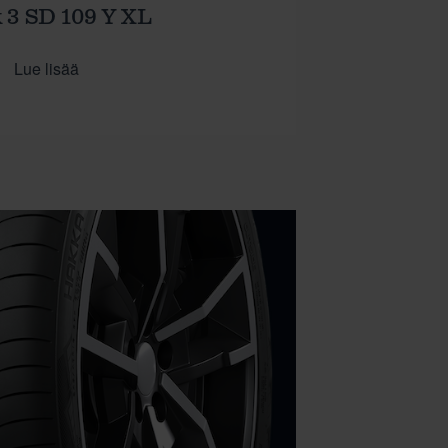
 3 SD 109 Y XL
Lue lisää