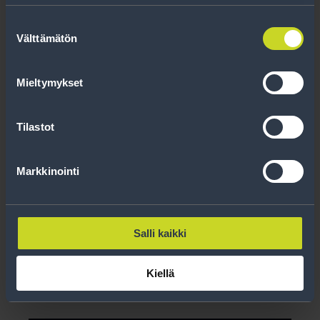
Suostumuksen
Välttämätön
valinta
Mieltymykset
Tilastot
Markkinointi
Soviterengas 83,7-66,1
Salli kaikki
Lue lisää
Kiellä