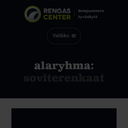
Rengasnuora
Jyväskylä
Valikko
alaryhma:
soviterenkaat