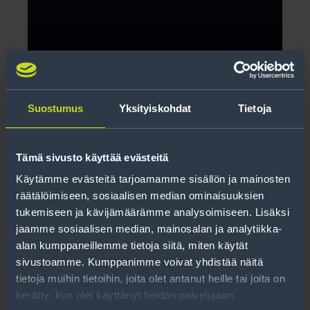
Suostumus
Yksityiskohdat
Tietoja
Tämä sivusto käyttää evästeitä
Käytämme evästeitä tarjoamamme sisällön ja mainosten
Soviterengas 89,1-84,1
räätälöimiseen, sosiaalisen median ominaisuuksien
tukemiseen ja kävijämäärämme analysoimiseen. Lisäksi
jaamme sosiaalisen median, mainosalan ja analytiikka-
Lue lisää
alan kumppaneillemme tietoja siitä, miten käytät
sivustoamme. Kumppanimme voivat yhdistää näitä
tietoja muihin tietoihin, joita olet antanut heille tai joita on
kerätty, kun olet käyttänyt heidän palvelujaan.